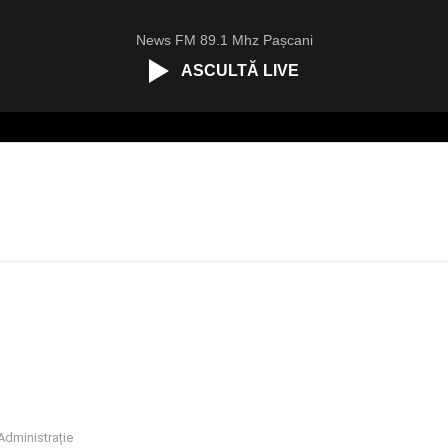
News FM 89.1 Mhz Pașcani
ASCULTĂ LIVE
Administrație