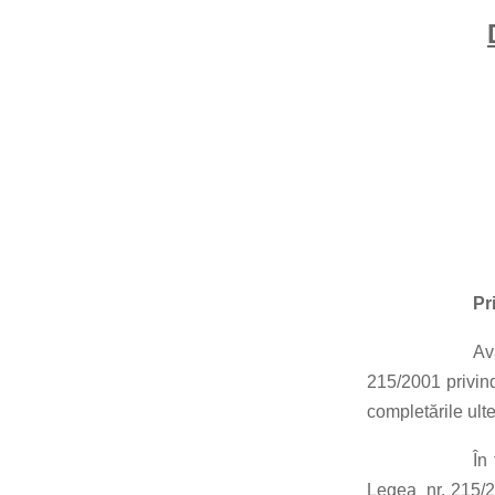
Pr
Avâ
215/2001 privind
completările ulte
În 
Legea nr. 215/20