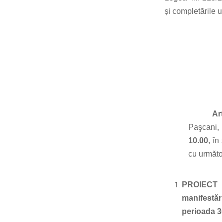
și completările u
Ar
Paşcani,
10.00
,
­­­­­­­­­­­­­
în
cu următo
PROIEC
manifestăr
perioada 30