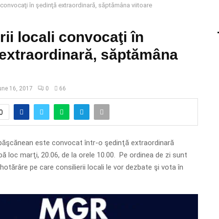
li convocaţi în şedinţă extraordinară, săptămâna viitoare
rii locali convocaţi în
 extraordinară, săptămâna
une 16, 2017
0
66
0
l păşcănean este convocat într-o şedinţă extraordinară
ă loc marţi, 20.06, de la orele 10.00. Pe ordinea de zi sunt
otărâre pe care consilierii locali le vor dezbate şi vota în