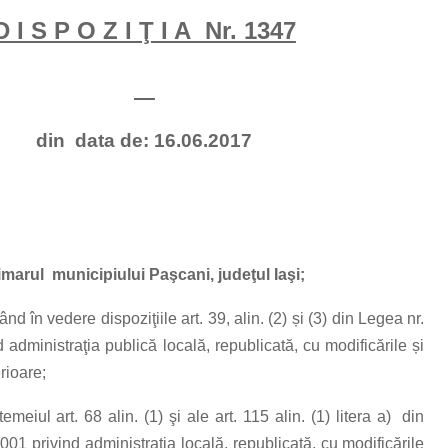
D I S P O Z I Ţ I A Nr. 1347
din data de: 16.06.2017
imarul municipiului Paşcani, judeţul Iaşi;
nd în vedere dispoziţiile art. 39, alin. (2) și (3) din Legea nr.
 administraţia publică locală, republicată, cu modificările și
rioare;
temeiul art. 68 alin. (1) şi ale art. 115 alin. (1) litera a) din
01 privind administraţia locală, republicată, cu modificările