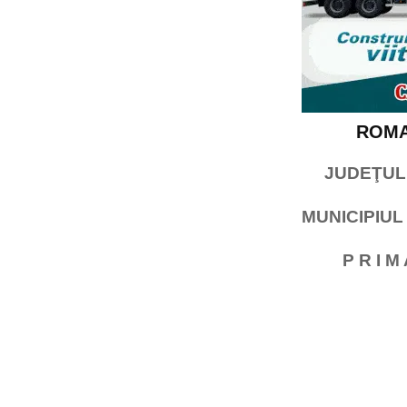
ROMAN
JUDEŢ
MUNICIPI
P R I M 