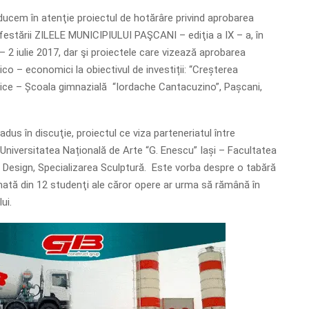
ducem în atenţie proiectul de hotărâre privind aprobarea
estării ZILELE MUNICIPIULUI PAŞCANI – ediţia a IX – a, în
– 2 iulie 2017, dar şi proiectele care vizează aprobarea
ico – economici la obiectivul de investiții: “Creșterea
tice – Școala gimnazială “Iordache Cantacuzino”, Pașcani,
eadus în discuţie, proiectul ce viza parteneriatul între
 Universitatea Națională de Arte “G. Enescu” Iași – Facultatea
i Design, Specializarea Sculptură. Este vorba despre o tabără
ată din 12 studenţi ale căror opere ar urma să rămână în
lui.