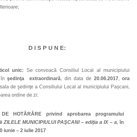
lterioare;
D I S P U N E:
ticol unic:
Se convoacă Consiliul Local al municipiului
 în
şedinţa extraordinară
, din data de
20.06.2017
,
ora
 sala de şedinţe a Consiliului Local al municipiului Pașcani,
area ordine de zi:
T DE HOTĂRÂRE
privind aprobarea programului
ii
ZILELE MUNICIPIULUI PAŞCANI – ediţia a IX – a,
în
 iunie – 2 iulie 2017