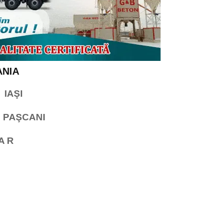
IA
UL IAŞI
UL PAŞCANI
A R