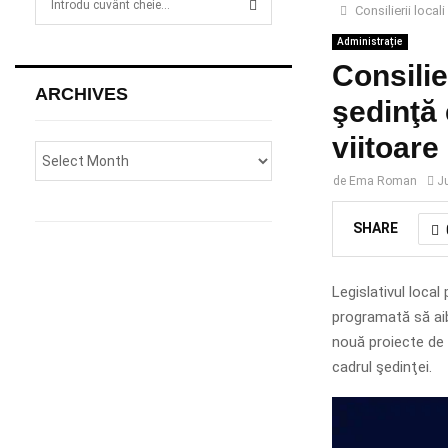
Consilierii loca
e
a
Administrație
S
r
Consilie
c
E
ARCHIVES
h
şedinţă
f
A
viitoare
o
r
R
de
Ema Roman
J
:
C
SHARE
H
Legislativul loca
programată să aib
nouă proiecte de h
cadrul şedinţei.