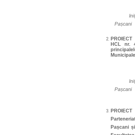
In
Pașcani
PROIECT D
HCL nr. 4
principalel
Municipale
In
Pașcani
PROIECT 
Parteneria
Pașcani și