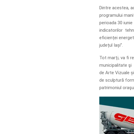
Dintre acestea, a
programului manif
perioada 30 iunie 
indicatorilor tehn
eficienței energe
județul Iași”.
Tot marţi, va fi r
municipalitate şi
de Arte Vizuale ș
de sculptură form
patrimoniul oraşu