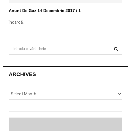
Anunt DelGaz 14 Decembrie 2017 / 1
Încarcă...
S
e
a
S
r
c
E
ARCHIVES
h
f
A
o
r
R
:
C
H