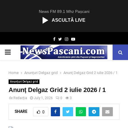
News FM 89.1 Mhz Pașcani
ASCULTĂ LIVE
R
Facebook
Twitter
Instagram
Youtube
C
A
PRIMARY
S
T
.
MENU
N
Home
Anunțuri Delgaz grid
Anunț Delgaz Grid 2 iulie 2026 / 1
E
Anunțuri Delgaz grid
T
Anunț Delgaz Grid 2 iulie 2026 / 1
de
Redacția
July 1, 2026
0
3
SHARE
0