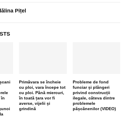
lina Pițel
STS
așcani
Primăvara se încheie
Probleme de fond
cu ploi, vara începe tot
funciar și plângeri
rele
cu ploi. Până miercuri,
privind construcții
 în
în toată țara vor fi
ilegale, câteva dintre
averse, vijelii și
problemele
gunoi
grindină
pășcănenilor (VIDEO)
la