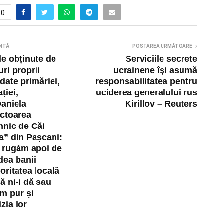
0
NTĂ
POSTAREA URMĂTOARE
le obținute de
Serviciile secrete
uri proprii
ucrainene își asumă
 date primăriei,
responsabilitatea pentru
ației,
uciderea generalului rus
aniela
Kirillov – Reuters
ectoarea
hnic de Căi
a” din Pașcani:
e rugăm apoi de
dea banii
toritatea locală
ă ni-i dă sau
em pur și
zia lor