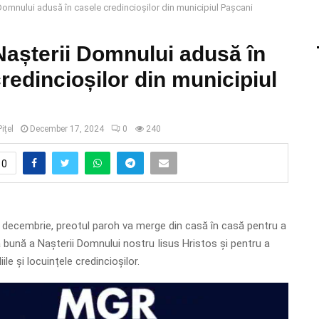
Domnului adusă în casele credincioșilor din municipiul Pașcani
Nașterii Domnului adusă în
redincioșilor din municipiul
ițel
December 17, 2024
0
240
0
 decembrie, preotul paroh va merge din casă în casă pentru a
bună a Nașterii Domnului nostru Iisus Hristos și pentru a
le și locuințele credincioșilor.