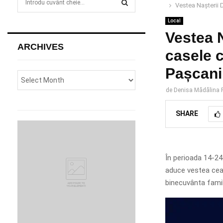
Vestea Nașterii 
e
a
Local
S
r
Vestea 
c
E
ARCHIVES
h
casele c
f
A
Pașcani
o
r
R
de
Denisa Mădălina P
:
C
SHARE
H
În perioada 14-24
aduce vestea cea 
binecuvânta familii