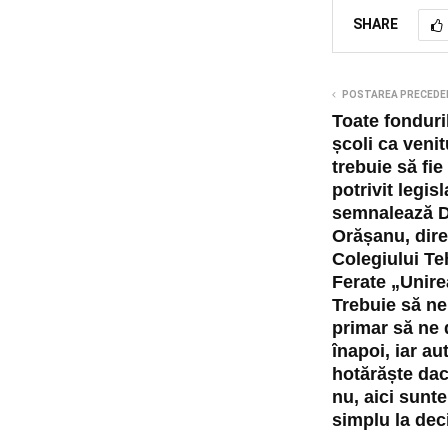
SHARE
POSTAREA PRECEDE
Toate fonduri
școli ca venit
trebuie să fie
potrivit legisl
semnalează D
Orășanu, dir
Colegiului Te
Ferate „Unire
Trebuie să n
primar să ne 
înapoi, iar au
hotărăște dac
nu, aici sunt
simplu la deci