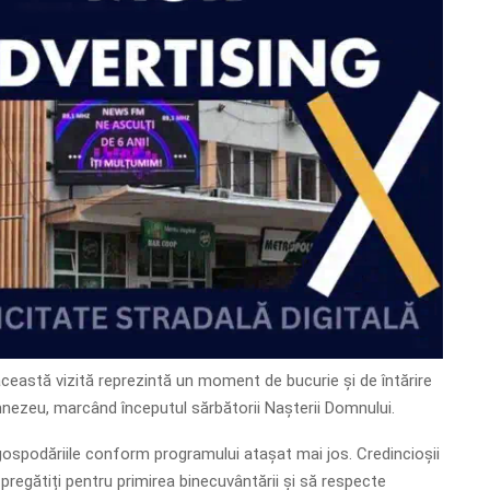
, această vizită reprezintă un moment de bucurie și de întărire
mnezeu, marcând începutul sărbătorii Nașterii Domnului.
 gospodăriile conform programului atașat mai jos. Credincioșii
 pregătiți pentru primirea binecuvântării și să respecte