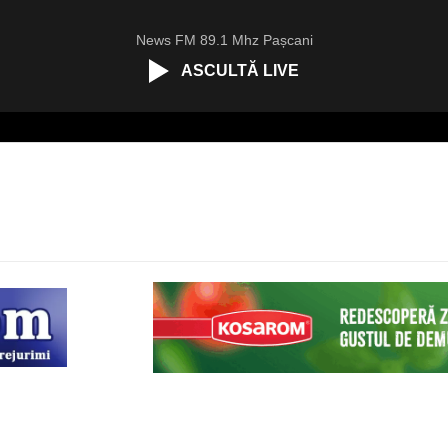
News FM 89.1 Mhz Pașcani
ASCULTĂ LIVE