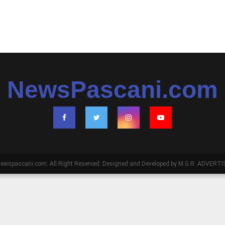
NewsPascani.com
ewspascani.com. All Right Reserved. Designed and Developed by M.G.R. ADVERTIS