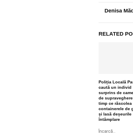
Denisa Mădă
RELATED PO
Poliția Locală P
caută un individ
surprins de came
de supraveghere
timp ce răscolea
containerele de 
și lasă deșeurile 
întâmplare
Încarcă...