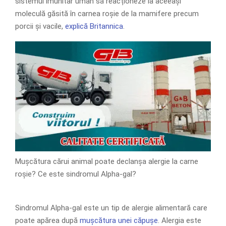
sistemul imunitar uman să reacționeze la aceeași
moleculă găsită în carnea roșie de la mamifere precum
porcii și vacile,
explică Britannica
.
Mușcătura cărui animal poate declanșa alergie la carne
roșie? Ce este sindromul Alpha-gal?
Sindromul Alpha-gal este un tip de alergie alimentară care
poate apărea după
mușcătura unei căpușe
. Alergia este