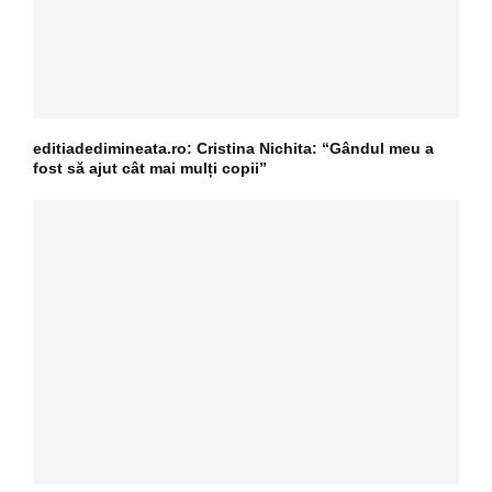
editiadedimineata.ro: Cristina Nichita: “Gândul meu a
fost să ajut cât mai mulți copii”