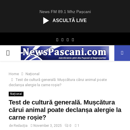
News FM 89.1 Mhz Pașcani
ASCULTĂ LIVE
R
Facebook
Twitter
Instagram
Youtube
C
A
PRIMARY
S
T
.
MENU
N
Home
Național
E
Test de cultură generală. Mușcătura cărui animal poate
T
declanșa alergie la carne roșie?
Național
Test de cultură generală. Mușcătura
cărui animal poate declanșa alergie la
carne roșie?
de
Redacția
November 3, 2025
0
1