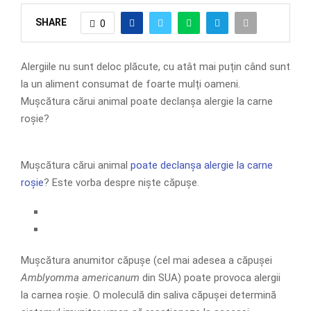
SHARE
0
Alergiile nu sunt deloc plăcute, cu atât mai puțin când sunt
la un aliment consumat de foarte mulți oameni.
Mușcătura cărui animal poate declanșa alergie la carne
roșie?
Mușcătura cărui animal
poate declanșa alergie la carne
roșie
? Este vorba despre niște căpușe.
Mușcătura anumitor căpușe (cel mai adesea a căpușei
Amblyomma americanum
din SUA) poate provoca alergii
la carnea roșie. O moleculă din saliva căpușei determină