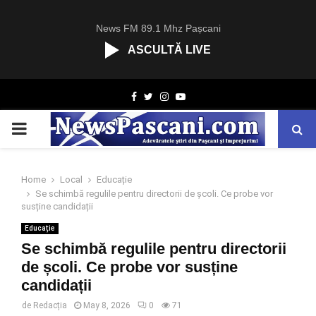
News FM 89.1 Mhz Pașcani
ASCULTĂ LIVE
R
Facebook
Twitter
Instagram
Youtube
C
A
PRIMARY
S
T
.
MENU
N
Home
Local
Educație
E
Se schimbă regulile pentru directorii de școli. Ce probe vor
T
susține candidații
Educație
Se schimbă regulile pentru directorii
de școli. Ce probe vor susține
candidații
de
Redacția
May 8, 2026
0
71