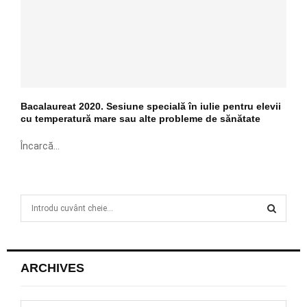
Bacalaureat 2020. Sesiune specială în iulie pentru elevii
cu temperatură mare sau alte probleme de sănătate
Încarcă...
S
e
a
S
r
c
E
ARCHIVES
h
f
A
o