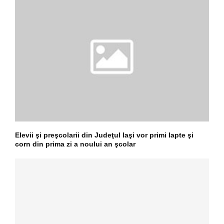
Elevii şi preşcolarii din Judeţul Iaşi vor primi lapte şi
corn din prima zi a noului an şcolar