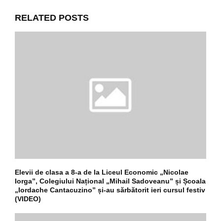
RELATED POSTS
Elevii de clasa a 8-a de la Liceul Economic „Nicolae
Iorga”, Colegiului Național „Mihail Sadoveanu” și Școala
„Iordache Cantacuzino” și-au sărbătorit ieri cursul festiv
(VIDEO)