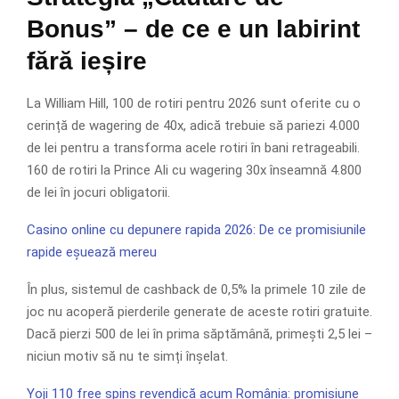
Bonus” – de ce e un labirint
fără ieșire
La William Hill, 100 de rotiri pentru 2026 sunt oferite cu o
cerință de wagering de 40x, adică trebuie să pariezi 4.000
de lei pentru a transforma acele rotiri în bani retrageabili.
160 de rotiri la Prince Ali cu wagering 30x înseamnă 4.800
de lei în jocuri obligatorii.
Casino online cu depunere rapida 2026: De ce promisiunile
rapide eșuează mereu
În plus, sistemul de cashback de 0,5% la primele 10 zile de
joc nu acoperă pierderile generate de aceste rotiri gratuite.
Dacă pierzi 500 de lei în prima săptămână, primești 2,5 lei –
niciun motiv să nu te simți înșelat.
Yoji 110 free spins revendică acum România: promisiune