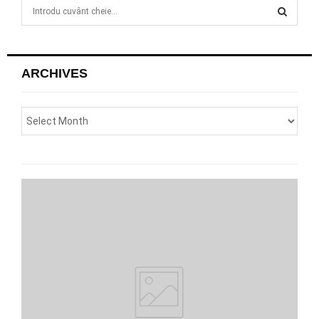
S
e
a
S
r
c
E
ARCHIVES
h
f
A
o
r
R
:
C
H