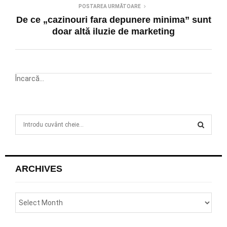
POSTAREA URMĂTOARE
De ce „cazinouri fara depunere minima” sunt
doar altă iluzie de marketing
Încarcă...
S
e
a
S
r
c
E
ARCHIVES
h
f
A
o
r
R
:
C