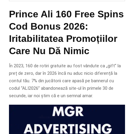
Prince Ali 160 Free Spins
Cod Bonus 2026:
Iritabilitatea Promoțiilor
Care Nu Dă Nimic
În 2023, 160 de rotiri gratuite au fost vândute ca „gift” la
preț de zero, dar în 2026 încă nu aduc nicio diferență la
contul tău. 7% din jucătorii care apasă pe bannerul cu
codul “ALI2026” abandonează site‑ul în primele 30 de
secunde, iar noi știm că e un semnal amar.