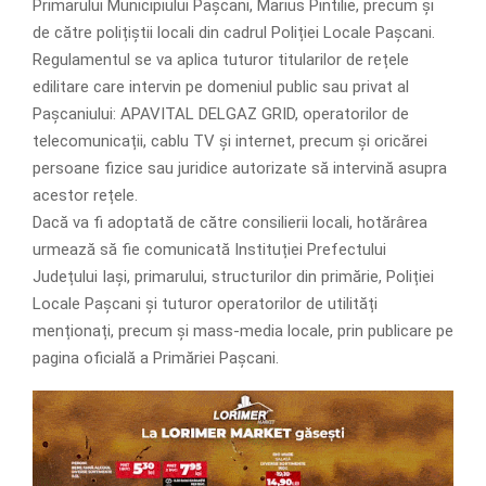
Primarului Municipiului Pașcani, Marius Pintilie, precum și
de către polițiștii locali din cadrul Poliției Locale Pașcani.
Regulamentul se va aplica tuturor titularilor de rețele
edilitare care intervin pe domeniul public sau privat al
Pașcaniului: APAVITAL DELGAZ GRID, operatorilor de
telecomunicații, cablu TV și internet, precum și oricărei
persoane fizice sau juridice autorizate să intervină asupra
acestor rețele.
Dacă va fi adoptată de către consilierii locali, hotărârea
urmează să fie comunicată Instituției Prefectului
Județului Iași, primarului, structurilor din primărie, Poliției
Locale Pașcani și tuturor operatorilor de utilități
menționați, precum și mass-media locale, prin publicare pe
pagina oficială a Primăriei Pașcani.