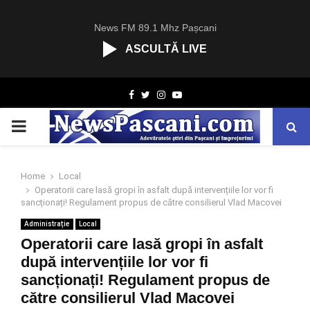
News FM 89.1 Mhz Pașcani
ASCULTĂ LIVE
R
Facebook
Twitter
Instagram
Youtube
C
A
PRIMARY
S
T
.
MENU
N
Home
Local
E
Operatorii care lasă gropi în asfalt după intervențiile lor vor fi
T
sancționați! Regulament propus de către consilierul Vlad Macovei
Administrație
Local
Operatorii care lasă gropi în asfalt
după intervențiile lor vor fi
sancționați! Regulament propus de
către consilierul Vlad Macovei