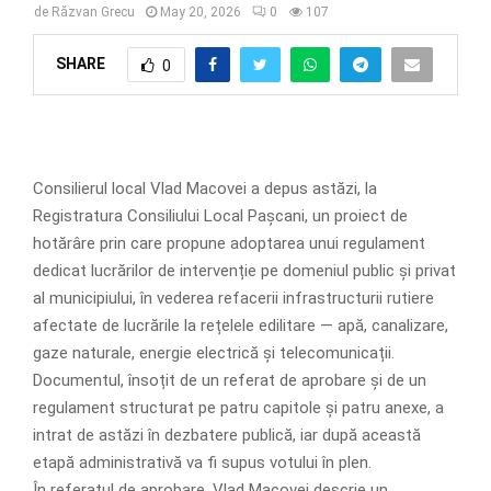
de
Răzvan Grecu
May 20, 2026
0
107
SHARE
0
Consilierul local Vlad Macovei a depus astăzi, la
Registratura Consiliului Local Pașcani, un proiect de
hotărâre prin care propune adoptarea unui regulament
dedicat lucrărilor de intervenție pe domeniul public și privat
al municipiului, în vederea refacerii infrastructurii rutiere
afectate de lucrările la rețelele edilitare — apă, canalizare,
gaze naturale, energie electrică și telecomunicații.
Documentul, însoțit de un referat de aprobare și de un
regulament structurat pe patru capitole și patru anexe, a
intrat de astăzi în dezbatere publică, iar după această
etapă administrativă va fi supus votului în plen.
În referatul de aprobare, Vlad Macovei descrie un