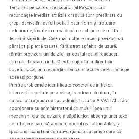
fenomen pe care orice locuitor al Pașcaniului îl
recunoaște imediat: străzile orașului sunt presărate cu
gropi, denivelări, asfalt peticit neuniform și trotuare
deteriorate, lăsate în urmă după ce echipele de utilități
termină săpăturile. Cele mai multe refaceri provizorii cu
pământ și piatră tasată, fără strat asfaltic de uzură,
rămân provizorii ani de zile, iar costul real al readucerii
drumului la starea inițială este suportat indirect din
bugetul local, prin reparații ulterioare făcute de Primărie pe
aceeași porțiune.
Printre problemele identificate concret de inițiator:
intervenții repetate pe aceleași sectoare de drum, în
special pe rețeaua de apă administrată de APAVITAL, fără
coordonare cu administratorul drumului; lipsa unui
mecanism clar de avizare a săpăturilor; absența unei taxe
de refacere care să acopere costul real al lucrărilor; și
lipsa unor sancțiuni contravenționale specifice care să