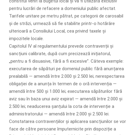
constitui venit la bugetul local și va fi utilizată exclusiv
pentru lucrări de refacere a domeniului public afectat.
Tarifele unitare pe metru pătrat, pe categorii de carosabil
și de străzi, urmează să fie stabilite printr-o hotărâre
ulterioară a Consiliului Local, cea privind taxele și
impozitele locale.
Capitolul IV al regulamentului prevede contravenții și
sancțiuni calibrate, după cum precizează inițiatorul,
„pentru a fi disuasive, fără a fi excesive”. Câteva exemple:
executarea de săpături pe domeniul public fără anunțarea
prealabilă — amendă între 2.000 și 2.500 lei; nerespectarea
obligației de a anunța în termen de o oră intervenția —
amendă între 500 și 1.000 lei; executarea săpăturilor fără
aviz sau în baza unui aviz expirat — amendă între 2.000 și
2.500 lei; neaducerea șanțului la cota de intervenție a
administratorului — amendă între 2.000 și 2.500 lei.
Constatarea contravențiilor și aplicarea sancțiunilor se vor
face de către persoane împuternicite prin dispoziție a