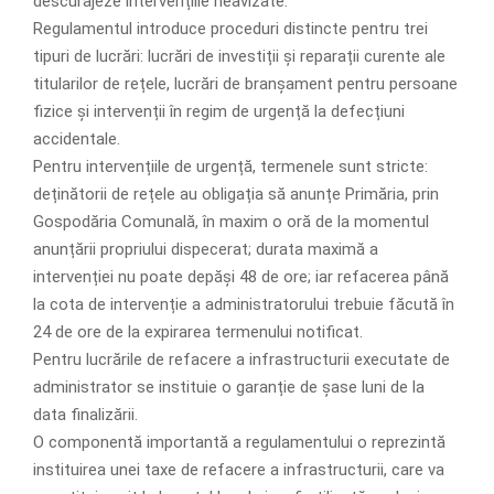
descurajeze intervențiile neavizate.
Regulamentul introduce proceduri distincte pentru trei
tipuri de lucrări: lucrări de investiții și reparații curente ale
titularilor de rețele, lucrări de branșament pentru persoane
fizice și intervenții în regim de urgență la defecțiuni
accidentale.
Pentru intervențiile de urgență, termenele sunt stricte:
deținătorii de rețele au obligația să anunțe Primăria, prin
Gospodăria Comunală, în maxim o oră de la momentul
anunțării propriului dispecerat; durata maximă a
intervenției nu poate depăși 48 de ore; iar refacerea până
la cota de intervenție a administratorului trebuie făcută în
24 de ore de la expirarea termenului notificat.
Pentru lucrările de refacere a infrastructurii executate de
administrator se instituie o garanție de șase luni de la
data finalizării.
O componentă importantă a regulamentului o reprezintă
instituirea unei taxe de refacere a infrastructurii, care va