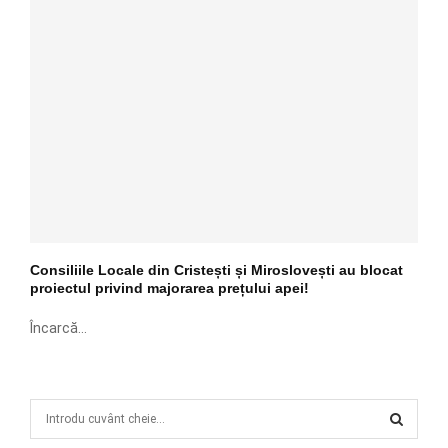
Consiliile Locale din Cristești și Miroslovești au blocat
proiectul privind majorarea prețului apei!
Încarcă...
S
e