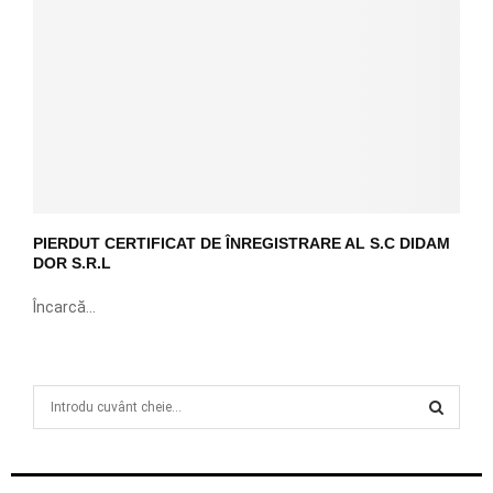
PIERDUT CERTIFICAT DE ÎNREGISTRARE AL S.C DIDAM
DOR S.R.L
Încarcă...
S
e
a
S
r
c