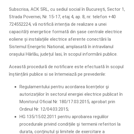
Subscrisa, ACK SRL, cu sediul social în București, Sector 1,
Strada Povernei, Nr. 15-17, etaj 4, ap. 8, nr. telefon +40
724552224, vă notifică intenția de realizare a unei
capacități energetice formată din șase centrale electrice
eoliene și instalațiile electrice aferente conectării la
Sistemul Energetic National, amplasată în intravilanul
orașului Hârlău, județul Iasi, în scopul informării publice.
Această procedură de notificare este efectuată în scopul
înștiințării publice si se întemeiază pe prevederile:
Regulamentului pentru acordarea licențelor şi
autorizațiilor în sectorul energiei electrice publicat în
Monitorul Oficial Nr. 180/17.03.2015, aprobat prin
Ordinul Nr. 12/04.03.2015;
HG 135/15.02.2011 pentru aprobarea regulilor
procedurale privind condițiile şi termenii referitori la
durata, conținutul și limitele de exercitare a