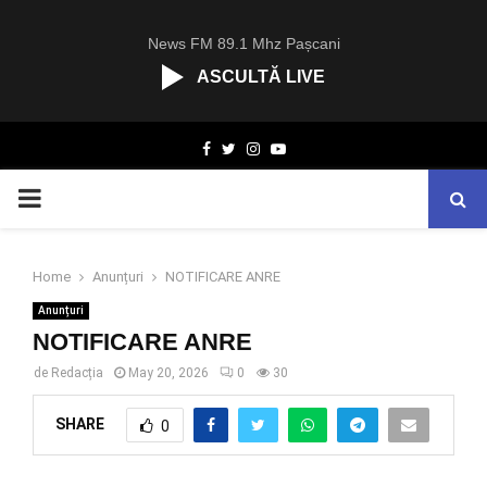
News FM 89.1 Mhz Pașcani
ASCULTĂ LIVE
R
Facebook
Twitter
Instagram
Youtube
C
A
PRIMARY
S
T
.
MENU
N
Home
Anunțuri
NOTIFICARE ANRE
E
Anunțuri
T
NOTIFICARE ANRE
de
Redacția
May 20, 2026
0
30
SHARE
0