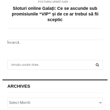
POSTAREA URMĂTOARE
Sloturi online Galați: Ce se ascunde sub
promisiunile “VIP” și de ce ar trebui să fii
sceptic
Încarcă...
S
e
a
S
r
c
E
ARCHIVES
h
f
A
o
r
R
: