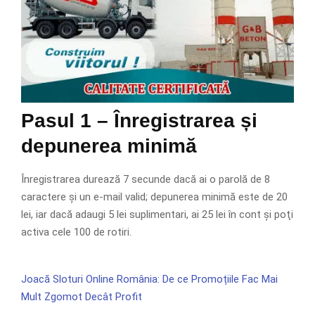
Pasul 1 – Înregistrarea și
depunerea minimă
Înregistrarea durează 7 secunde dacă ai o parolă de 8
caractere și un e‑mail valid; depunerea minimă este de 20
lei, iar dacă adaugi 5 lei suplimentari, ai 25 lei în cont și poţi
activa cele 100 de rotiri.
Joacă Sloturi Online România: De ce Promoțiile Fac Mai
Mult Zgomot Decât Profit