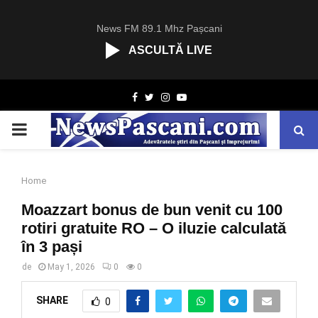
News FM 89.1 Mhz Pașcani
ASCULTĂ LIVE
R
Facebook
Twitter
Instagram
Youtube
C
A
PRIMARY
S
T
.
MENU
N
Home
E
T
Moazzart bonus de bun venit cu 100
rotiri gratuite RO – O iluzie calculată
în 3 pași
de
May 1, 2026
0
0
SHARE
0