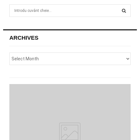
S
e
a
S
r
c
E
ARCHIVES
h
f
A
o
r
R
:
C
H