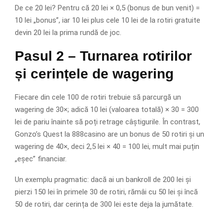
De ce 20 lei? Pentru că 20 lei × 0,5 (bonus de bun venit) =
10 lei „bonus”, iar 10 lei plus cele 10 lei de la rotiri gratuite
devin 20 lei la prima rundă de joc.
Pasul 2 – Turnarea rotirilor
și cerințele de wagering
Fiecare din cele 100 de rotiri trebuie să parcurgă un
wagering de 30×; adică 10 lei (valoarea totală) × 30 = 300
lei de pariu înainte să poți retrage câștigurile. În contrast,
Gonzo’s Quest la 888casino are un bonus de 50 rotiri și un
wagering de 40×, deci 2,5 lei × 40 = 100 lei, mult mai puțin
„eșec” financiar.
Un exemplu pragmatic: dacă ai un bankroll de 200 lei și
pierzi 150 lei în primele 30 de rotiri, rămâi cu 50 lei și încă
50 de rotiri, dar cerința de 300 lei este deja la jumătate.