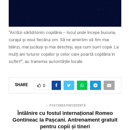
’’Astăzi sărbătorim copilăria – locul unde începe bucuria,
curajul și visul fiecărui om. Să ne amintim să fim mai
blânzi, mai jucăuși și mai deschiși, așa cum sunt copiii. La
mulți ani tuturor copiilor și celor care poartă copilăria în
suflet!’’, au transmis autoritățile locale.
SHARE
0
POSTAREA PRECEDENTĂ
Întâlnire cu fostul internațional Romeo
Gontineac la Pașcani. Antrenament gratuit
pentru copii și tineri