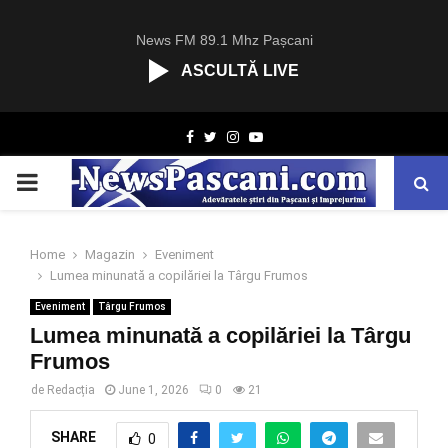
News FM 89.1 Mhz Pașcani
ASCULTĂ LIVE
R
Facebook
Twitter
Instagram
Youtube
C
A
PRIMARY
S
T
.
MENU
N
Home
Magazin
Eveniment
E
Lumea minunată a copilăriei la Târgu Frumos
T
Eveniment
Târgu Frumos
Lumea minunată a copilăriei la Târgu
Frumos
de
Redacția
June 1, 2026
0
21
SHARE
0