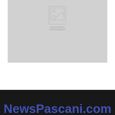
NewsPascani.com