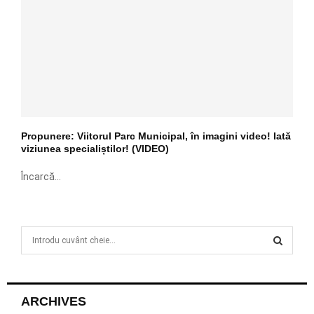
Propunere: Viitorul Parc Municipal, în imagini video! Iată
viziunea specialiștilor! (VIDEO)
Încarcă...
S
e
a
S
r
c
E
ARCHIVES
h