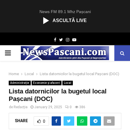
News FM 89.1 Mhz Pașcani
ASCULTĂ LIVE
R
Facebook
Twitter
Instagram
Youtube
C
A
PRIMARY
S
T
.
MENU
N
Home
Local
Lista datornicilor la bugetul local Pașcani (DOC)
E
Administrație
Economie și afaceri
Local
T
Lista datornicilor la bugetul local
Pașcani (DOC)
de
Redacția
January 29, 2025
0
386
SHARE
0