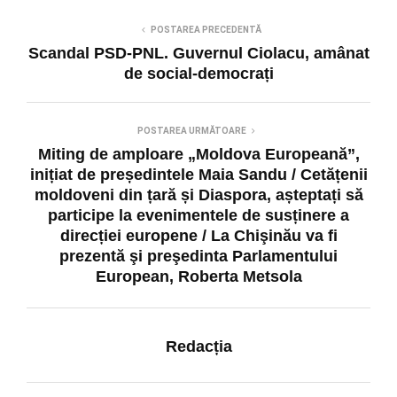
POSTAREA PRECEDENTĂ
Scandal PSD-PNL. Guvernul Ciolacu, amânat
de social-democrați
POSTAREA URMĂTOARE
Miting de amploare „Moldova Europeană”,
inițiat de președintele Maia Sandu / Cetățenii
moldoveni din țară și Diaspora, așteptați să
participe la evenimentele de susținere a
direcției europene / La Chişinău va fi
prezentă şi preşedinta Parlamentului
European, Roberta Metsola
Redacția