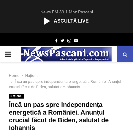
News FM 89.1 Mhz Pașcani
ASCULTĂ LIVE
R
Facebook
Twitter
Instagram
Youtube
C
A
PRIMARY
S
T
.
MENU
N
Home
Național
E
Încă un pas spre independența energetică a României. Anunțul
T
crucial făcut de Biden, salutat de Iohannis
Național
Încă un pas spre independența
energetică a României. Anunțul
crucial făcut de Biden, salutat de
Iohannis