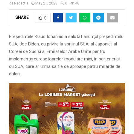
de
Redacția
May 21, 2023
0
46
SHARE
0
Președintele Klaus Iohannis a salutat anunțul președintelui
SUA, Joe Biden, cu privire la sprijinul SUA, al Japoniei, al
Coreei de Sud și al Emiratelor Arabe Unite pentru
implementareareactoarelor modulare mici, în parteneriat
cu SUA, care ar urma să fie de aproape patru miliarde de
dolari.