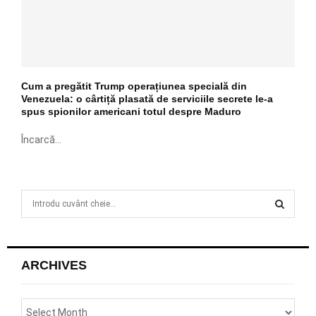
Cum a pregătit Trump operațiunea specială din
Venezuela: o cârtiță plasată de serviciile secrete le-a
spus spionilor americani totul despre Maduro
Încarcă...
S
e
a
S
r
c
E
ARCHIVES
h
f
A
o
r