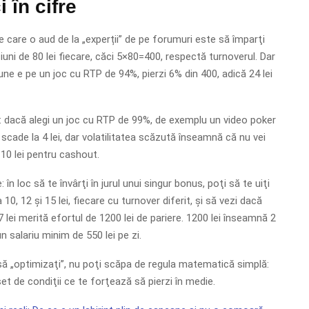
i în cifre
e care o aud de la „experții” de pe forumuri este să împarţi
siuni de 80 lei fiecare, căci 5×80=400, respectă turnoverul. Dar
une e pe un joc cu RTP de 94%, pierzi 6% din 400, adică 24 lei
t: dacă alegi un joc cu RTP de 99%, de exemplu un video poker
 scade la 4 lei, dar volatilitatea scăzută înseamnă că nu vei
 10 lei pentru cashout.
în loc să te învârţi în jurul unui singur bonus, poţi să te uiţi
a 10, 12 și 15 lei, fiecare cu turnover diferit, și să vezi dacă
lei merită efortul de 1200 lei de pariere. 1200 lei înseamnă 2
n salariu minim de 550 lei pe zi.
 să „optimizaţi”, nu poţi scăpa de regula matematică simplă:
et de condiţii ce te forţează să pierzi în medie.