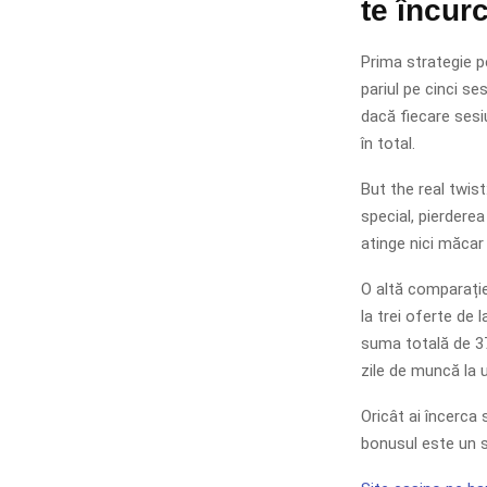
te încurc
Prima strategie p
pariul pe cinci se
dacă fiecare sesi
în total.
But the real twis
special, pierderea
atinge nici măcar
O altă comparație: 
la trei oferte de l
suma totală de 37 
zile de muncă la u
Oricât ai încerca
bonusul este un s