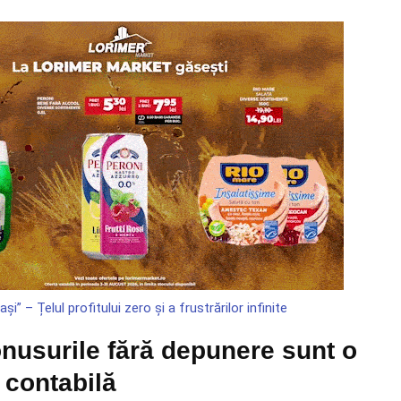
și” – Țelul profitului zero și a frustrărilor infinite
nusurile fără depunere sunt o
contabilă