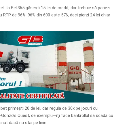
: la Bet365 găsești 15 lei de credit, dar trebuie să pariezi
 cu RTP de 96%. 96% din 600 este 576, deci pierzi 24 lei chiar
bet primești 20 de lei, dar regula de 30x pe jocuri cu
—Gonzo’s Quest, de exemplu—îţi face bankrollul să scadă cu
inut dacă nu stai pe linie.