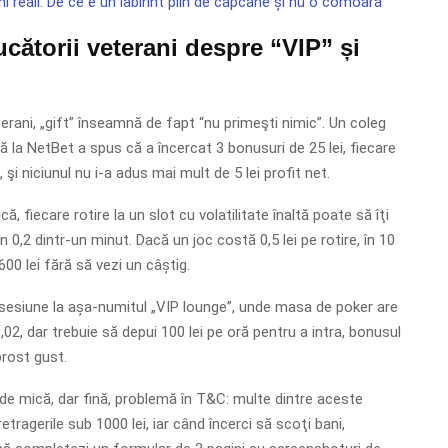
i reali: De ce e un labirint plin de capcane și nu o comoară
cătorii veterani despre “VIP” și
terani, „gift” înseamnă de fapt “nu primeşti nimic”. Un coleg
ă la NetBet a spus că a încercat 3 bonusuri de 25 lei, fiecare
 şi niciunul nu i-a adus mai mult de 5 lei profit net.
ă, fiecare rotire la un slot cu volatilitate înaltă poate să îţi
în 0,2 dintr-un minut. Dacă un joc costă 0,5 lei pe rotire, în 10
00 lei fără să vezi un câștig.
sesiune la așa-numitul „VIP lounge”, unde masa de poker are
0,02, dar trebuie să depui 100 lei pe oră pentru a intra, bonusul
rost gust.
de mică, dar fină, problemă în T&C: multe dintre aceste
retragerile sub 1000 lei, iar când încerci să scoţi bani,