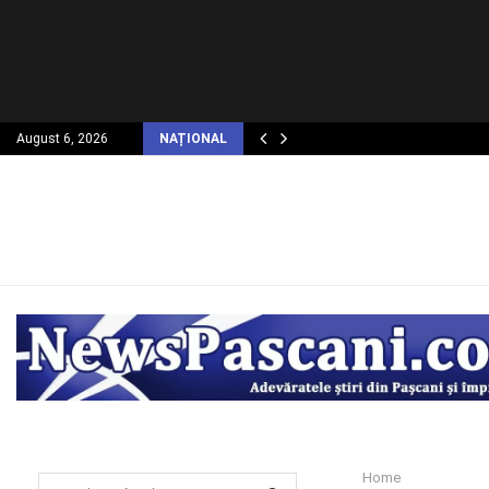
R
August 6, 2026
NAȚIONAL
C
A
S
T
.
N
E
T
Home
S