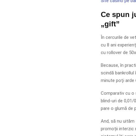
Site casino pe ban
Ce spun ju
„gift”
În cercurile de ve
cu 8 ani experienț
cu rollover de 50x,
Because, în practic
scindă bankrollul 
minute poţi arde 6
Comparativ cu o 
blind-uri de 0,01/
pare o glumă de p
And, să nu uităm 
promoții interzic 