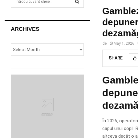
e
Gamblez
a
S
r
depuner
c
E
ARCHIVES
dezamăg
h
f
A
o
de
May 1, 2026
r
R
:
SHARE
C
H
Gamblez
depune
dezamăg
În 2026, operator
capul unui copil.
altceva decât o a