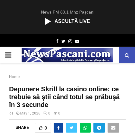
News FM 89.1 Mhz Pașcani
ASCULTĂ LIVE
R
Facebook
Twitter
Instagram
Youtube
C
A
PRIMARY
S
T
.
MENU
N
Home
E
T
Depunere Skrill la casino online: ce
trebuie să ştii când totul se prăbuşă
în 3 secunde
de
May 1, 2026
0
0
SHARE
0