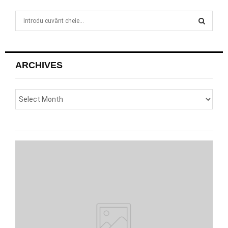
S
e
a
S
r
c
E
ARCHIVES
h
f
A
o
r
R
:
C
H