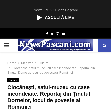
News FM 89.1 Mhz Pașcani
ASCULTĂ LIVE
R
Facebook
Twitter
Instagram
Youtube
C
A
PRIMARY
S
T
.
MENU
N
Home
Magazin
Cultură
E
Ciocănești, satul-muzeu cu case încondeiate. Reportaj din
T
Ținutul Dornelor, locul de poveste al României
Cultură
Ciocănești, satul-muzeu cu case
încondeiate. Reportaj din Ținutul
Dornelor, locul de poveste al
României