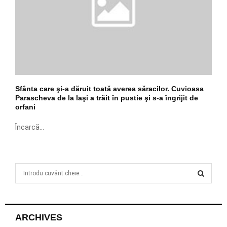
Sfânta care şi-a dăruit toată averea săracilor. Cuvioasa
Parascheva de la Iaşi a trăit în pustie şi s-a îngrijit de
orfani
Încarcă...
S
e
a
S
r
c
E
ARCHIVES
h