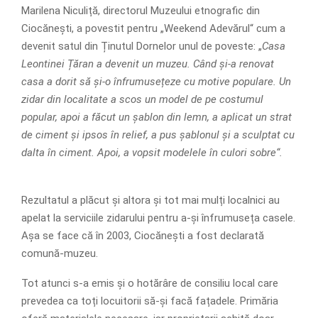
Marilena Niculiță, directorul Muzeului etnografic din
Ciocănești, a povestit pentru „Weekend Adevărul“ cum a
devenit satul din Ținutul Dornelor unul de poveste: „
Casa
Leontinei Țăran a devenit un muzeu. Când și-a renovat
casa a dorit să și-o înfrumusețeze cu motive populare. Un
zidar din localitate a scos un model de pe costumul
popular, apoi a făcut un șablon din lemn, a aplicat un strat
de ciment și ipsos în relief, a pus șablonul și a sculptat cu
dalta în ciment. Apoi, a vopsit modelele în culori sobre“.
Rezultatul a plăcut și altora și tot mai mulți localnici au
apelat la serviciile zidarului pentru a-și înfrumuseța casele.
Așa se face că în 2003, Ciocănești a fost declarată
comună-muzeu.
Tot atunci s-a emis și o hotărâre de consiliu local care
prevedea ca toți locuitorii să-și facă fațadele. Primăria