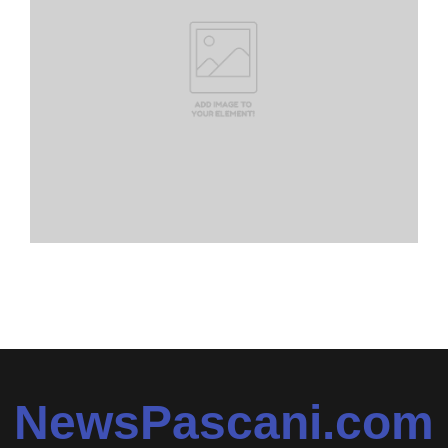
NewsPascani.com