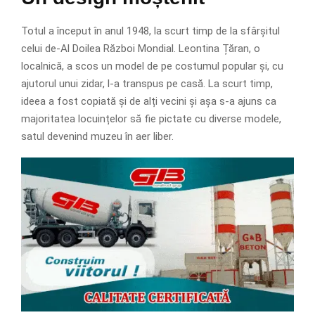
Totul a început în anul 1948, la scurt timp de la sfârșitul
celui de-Al Doilea Război Mondial. Leontina Țăran, o
localnică, a scos un model de pe costumul popular și, cu
ajutorul unui zidar, l-a transpus pe casă. La scurt timp,
ideea a fost copiată și de alți vecini și așa s-a ajuns ca
majoritatea locuințelor să fie pictate cu diverse modele,
satul devenind muzeu în aer liber.