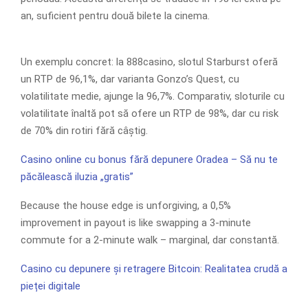
an, suficient pentru două bilete la cinema.
Un exemplu concret: la 888casino, slotul Starburst oferă
un RTP de 96,1%, dar varianta Gonzo’s Quest, cu
volatilitate medie, ajunge la 96,7%. Comparativ, sloturile cu
volatilitate înaltă pot să ofere un RTP de 98%, dar cu risk
de 70% din rotiri fără câștig.
Casino online cu bonus fără depunere Oradea – Să nu te
păcălească iluzia „gratis”
Because the house edge is unforgiving, a 0,5%
improvement in payout is like swapping a 3‑minute
commute for a 2‑minute walk – marginal, dar constantă.
Casino cu depunere și retragere Bitcoin: Realitatea crudă a
pieței digitale