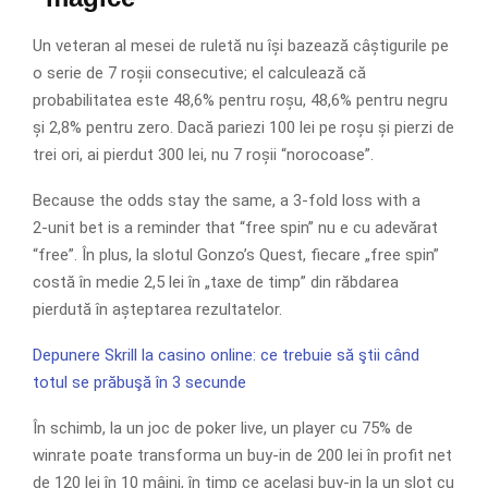
Un veteran al mesei de ruletă nu își bazează câștigurile pe
o serie de 7 roșii consecutive; el calculează că
probabilitatea este 48,6% pentru roșu, 48,6% pentru negru
și 2,8% pentru zero. Dacă pariezi 100 lei pe roșu și pierzi de
trei ori, ai pierdut 300 lei, nu 7 roșii “norocoase”.
Because the odds stay the same, a 3‑fold loss with a
2‑unit bet is a reminder that “free spin” nu e cu adevărat
“free”. În plus, la slotul Gonzo’s Quest, fiecare „free spin”
costă în medie 2,5 lei în „taxe de timp” din răbdarea
pierdută în așteptarea rezultatelor.
Depunere Skrill la casino online: ce trebuie să ştii când
totul se prăbuşă în 3 secunde
În schimb, la un joc de poker live, un player cu 75% de
winrate poate transforma un buy‑in de 200 lei în profit net
de 120 lei în 10 mâini, în timp ce același buy‑in la un slot cu