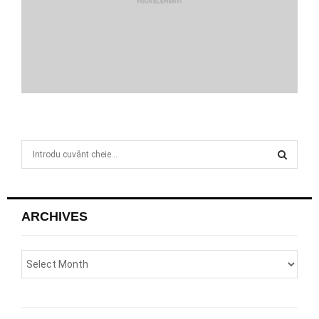
S
e
a
S
r
c
E
ARCHIVES
h
f
A
o
r
R
:
C