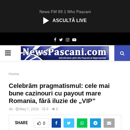
News FM 89.1 Mhz Pașcani
ASCULTĂ LIVE
R
Facebook
Twitter
Instagram
Youtube
C
A
PRIMARY
S
T
.
MENU
N
Home
E
T
Celebrăm pragmatismul: cele mai
bune cazinouri cu payout mare
Romania, fără iluzie de „VIP”
de
May 1, 2026
0
0
SHARE
0