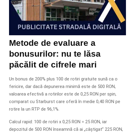
Metode de evaluare a
bonusurilor: nu te lăsa
păcălit de cifrele mari
Un bonus de 200% plus 100 de rotiri gratuite sună ca o
fericire, dar dacă depunerea minimă este de 500 RON,
valoarea efectivă a rotirilor este de 0,25 RON per spin,
comparat cu Starburst care oferă în medie 0,40 RON pe
rotire la un RTP de 96,1%.
Calcul rapid: 100 de rotiri x 0,25 RON = 25 RON, iar
depozitul de 500 RON înseamnă că ai „câștigat” 225 RON,