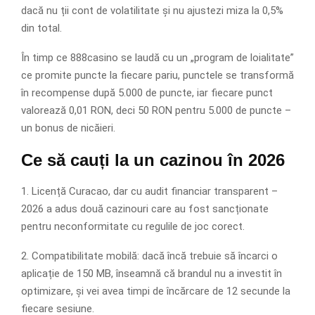
dacă nu ții cont de volatilitate și nu ajustezi miza la 0,5%
din total.
În timp ce 888casino se laudă cu un „program de loialitate”
ce promite puncte la fiecare pariu, punctele se transformă
în recompense după 5.000 de puncte, iar fiecare punct
valorează 0,01 RON, deci 50 RON pentru 5.000 de puncte –
un bonus de nicăieri.
Ce să cauți la un cazinou în 2026
1. Licență Curacao, dar cu audit financiar transparent –
2026 a adus două cazinouri care au fost sancționate
pentru neconformitate cu regulile de joc corect.
2. Compatibilitate mobilă: dacă încă trebuie să încarci o
aplicație de 150 MB, înseamnă că brandul nu a investit în
optimizare, și vei avea timpi de încărcare de 12 secunde la
fiecare sesiune.