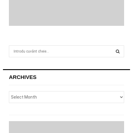
S
e
a
S
r
c
E
ARCHIVES
h
f
A
o
r
R
:
C
H