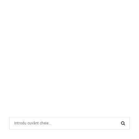
S
e
a
S