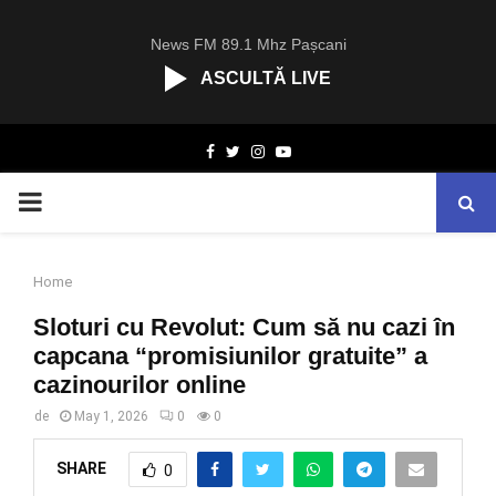
News FM 89.1 Mhz Pașcani
ASCULTĂ LIVE
R
Facebook
Twitter
Instagram
Youtube
C
A
PRIMARY
S
T
.
MENU
N
Home
E
T
Sloturi cu Revolut: Cum să nu cazi în
capcana “promisiunilor gratuite” a
cazinourilor online
de
May 1, 2026
0
0
SHARE
0