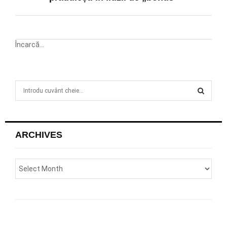
Încarcă...
S
e
a
S
r
c
E
ARCHIVES
h
f
A
o
r
R
:
C
H