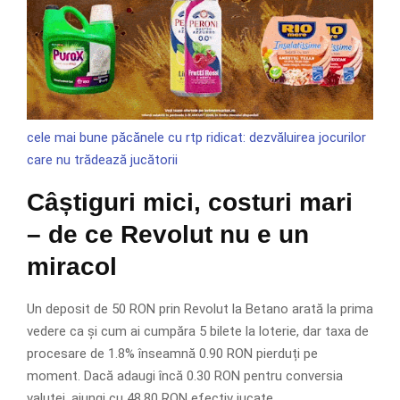
cele mai bune păcănele cu rtp ridicat: dezvăluirea jocurilor
care nu trădează jucătorii
Câștiguri mici, costuri mari
– de ce Revolut nu e un
miracol
Un deposit de 50 RON prin Revolut la Betano arată la prima
vedere ca și cum ai cumpăra 5 bilete la loterie, dar taxa de
procesare de 1.8% înseamnă 0.90 RON pierduți pe
moment. Dacă adaugi încă 0.30 RON pentru conversia
valutei, ajungi cu 48.80 RON efectiv jucate.