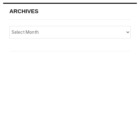
r
c
E
ARCHIVES
h
f
A
o
r
R
:
C
H