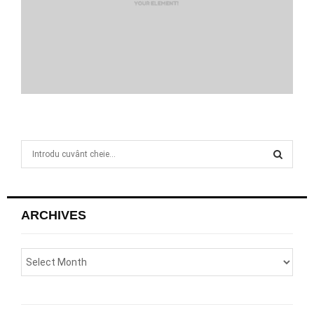
S
e
a
S
r
c
E
ARCHIVES
h
f
A
o
r
R
:
C