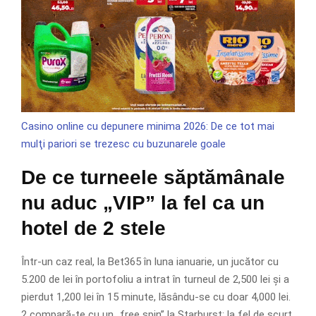
Casino online cu depunere minima 2026: De ce tot mai
mulţi pariori se trezesc cu buzunarele goale
De ce turneele săptămânale
nu aduc „VIP” la fel ca un
hotel de 2 stele
Într-un caz real, la Bet365 în luna ianuarie, un jucător cu
5.200 de lei în portofoliu a intrat în turneul de 2,500 lei și a
pierdut 1,200 lei în 15 minute, lăsându‑se cu doar 4,000 lei.
2 compară‑te cu un „free spin” la Starburst: la fel de scurt