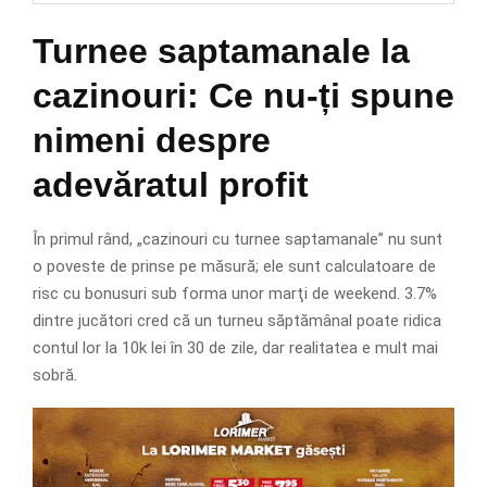
Turnee saptamanale la
cazinouri: Ce nu-ți spune
nimeni despre
adevăratul profit
În primul rând, „cazinouri cu turnee saptamanale” nu sunt
o poveste de prinse pe măsură; ele sunt calculatoare de
risc cu bonusuri sub forma unor marţi de weekend. 3.7%
dintre jucători cred că un turneu săptămânal poate ridica
contul lor la 10k lei în 30 de zile, dar realitatea e mult mai
sobră.