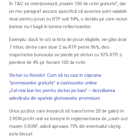
În T&C se menționează „maxim 100 de rotiri gratuite”, dar
un mic paragraf ascuns specifică că acestea sunt valabile
doar pentru jocuri cu RTP sub 94%, o detaliu pe care niciun
banner nu-l bagă în lumina reflectoarelor.
Exemplu: dacă te uiţi la lista de jocuri eligibile, vei găsi doar
7 titluri, dintre care doar 2 au RTP peste 96%, deci
majoritatea bonusului se pierde pe sloturi cu 92% RTP, o
pierdere de 4% pe fiecare 100 de rotiri.
Sloturi cu Revolut: Cum să nu cazi în capcana
“promisiunilor gratuite” a cazinourilor online
„Cel mai bun loc pentru sloturi pe bani” – dezvăluirea
adevărului din spatele glorioaselor promisiuni
Orice jucător care încearcă să transforme 20 de galeţi în
2 RON profit real se lovește în reglementarea de „cash‑out
maxim 5 RON”, adică aproape 75% din eventualul câștig
este blocat.