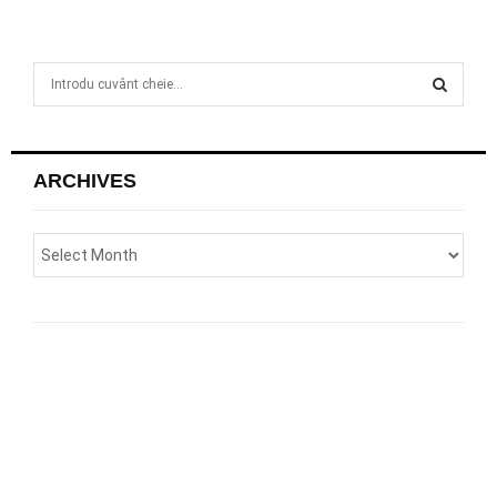
S
e
a
S
r
c
E
ARCHIVES
h
f
A
o
r
R
:
C
H