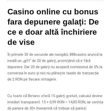
Casino online cu bonus
fara depunere galaţi: De
ce e doar altă închiriere
de vise
În primele 30 de secunde ale navigării, 888casino aruncă la
iveală un „gift” de 20 de galeţi, promițând că e fără
depunere. Dar 20 de galeţi nu acoperă comisionul de 5% la
conversia în euro și nici nu plătește taxele de tranzacție
de 2 RON pe fiecare retragere.
Cu toate că Betano oferă 15 galeţi gratuit, calculul devine
imediat transparent: 15 × 0,99 RON = 14,85 RON, iar cerința
de pariere de 30× înseamnă că trebuie să pariezi