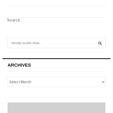
Încarcă...
S
e
a
S
r
c
E
ARCHIVES
h
f
A
o
r
R
:
C
H