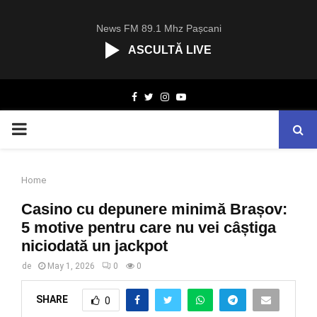
News FM 89.1 Mhz Pașcani
ASCULTĂ LIVE
R
Facebook
Twitter
Instagram
Youtube
C
A
PRIMARY
S
T
.
MENU
N
Home
E
T
Casino cu depunere minimă Brașov:
5 motive pentru care nu vei câștiga
niciodată un jackpot
de
May 1, 2026
0
0
SHARE
0