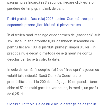
pagina nu se încarcă în 3 secunde, fiecare click este o
pierdere de timp și, implicit, de bani.
Rotiri gratuite fara rulaj 2026 casino: Cum să treci prin
capcanele promoţiilor fără să-ţi pierzi mintea
În al treilea rând, respinge orice termen de „cashback” sub
1%. Dacă un site promite 0,8% cashback, înseamnă că
pentru fiecare 100 lei pierduţi primeşti înapoi 0,8 lei – în
practică nu e decât o metodă de a-ţi menţine contul
deschis pentru a-ţi colecta date.
În cele din urmă, fii sceptic faţă de “free spin” la jocuri cu
volatilitate ridicată. Dacă Gonzo’s Quest are o
probabilitate de 1 la 200 de a câștiga 10 ori pariul, atunci
chiar și 50 de rotiri gratuite vor aduce, în medie, un profit
de 0,25 lei.
Sloturi cu bitcoin: De ce nu e nici o garanție de câștig în