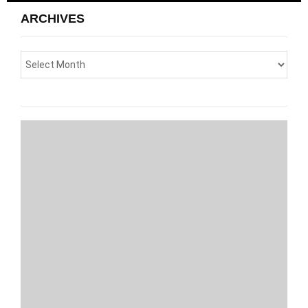
c
E
ARCHIVES
h
f
A
o
r
R
:
C
H