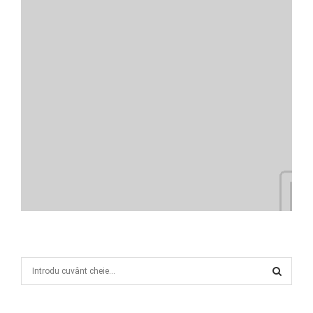
S
e
a
S
r