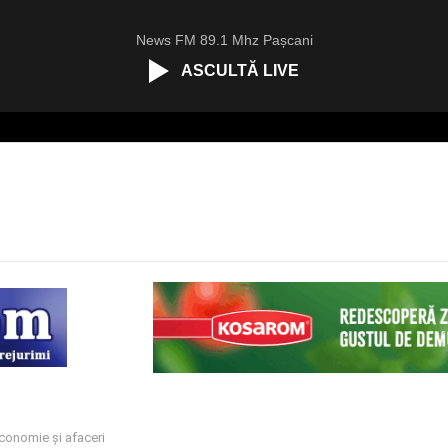
News FM 89.1 Mhz Pașcani
ASCULTĂ LIVE
conomie și afaceri