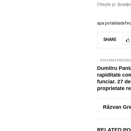
Citește și
: {loadp
apa potabila
defec
SHARE
POSTAREA PRECEDE
Dumitru Panta
rapiditate co
funciar. 27 de 
proprietate re
Răzvan Gr
RELATED PO