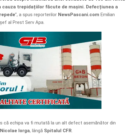
n cauza trepidațiilor făcute de mașini. Defecțiunea a
 repede
”, a spus reporterilor
NewsPascani.com
Emilian
 șef al Prest Serv Apa.
 că echipa va fi mutată la un alt defect asemănător din
Nicolae Iorga
, lângă
Spitalul CFR
.