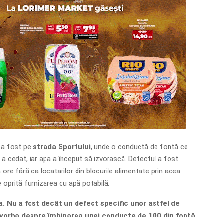
 a fost pe
strada Sportului
, unde o conductă de fontă ce
 a cedat, iar apa a început să izvorască. Defectul a fost
 ore fără ca locatarilor din blocurile alimentate prin acea
 oprită furnizarea cu apă potabilă.
a. Nu a fost decât un defect specific unor astfel de
vorba despre îmbinarea unei conducte de 100 din fontă