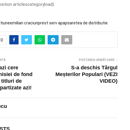
osition articlescategoryload}
tiune
emilian craciun
prest serv apa
psa
retea de distributie
0
NTĂ
POSTAREA URMĂTOARE
zi cere
S-a deschis Târgul
misiei de fond
Meșterilor Populari (VEZI
titluri de
VIDEO)
partizate azi!
ecu
STS