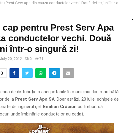
tru Prest Serv Apa din cauza conductelor vechi. Două defecțiuni într-o
e cap pentru Prest Serv Apa
za conductelor vechi. Două
ni într-o singură zi!
July 20, 2012
0
71
0
țeaua de distribuție a apei potabile în municipiu dau mari bătăi
or de la
Prest Serv Apa SA
. Doar astăzi, 20 iulie, echipele de
onate de inginerul șef
Emilian Crăciun
au trebuit să
 locuri unde îmbinările conductelor au cedat.