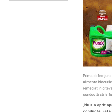
Prima defecțiune
alimenta blocurile
remediat în cîteva
conductă să le fie
„
Nu s-a oprit ap
conducte. Este 