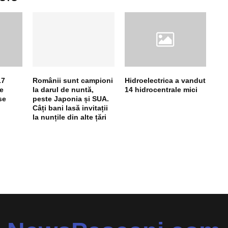
17
Românii sunt campioni
Hidroelectrica a vandut
le
la darul de nuntă,
14 hidrocentrale mici
se
peste Japonia și SUA.
Câți bani lasă invitații
la nunțile din alte țări