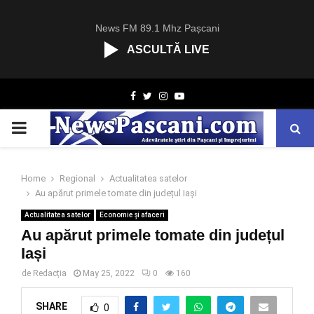
News FM 89.1 Mhz Pașcani
ASCULTĂ LIVE
R
Facebook
Twitter
Instagram
Youtube
C
A
PRIMARY
S
T
.
MENU
N
Home
Regional
Actualitatea satelor
E
Au apărut primele tomate din județul Iași
T
Actualitatea satelor
Economie și afaceri
Au apărut primele tomate din județul
Iași
de
Redacția
May 25, 2022
0
160
SHARE
0