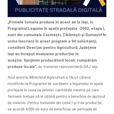
„
Primele tomate produse în acest an la Iași, în
Programul Legume în spații protejate -2002, etapa I,
sunt din comunele Cozme
ș
ti,
Ț
ib
ă
ne
ș
ti și Dume
ș
ti
!
În
urma înscrierii în acest program a 94 solicitanți,
consilierii Direcției pentru Agricultură Județene
Iași
au început evaluarea produc
ț
iei la
aceștia
.
Sprijinim produc
ă
torii locali, cumpărăm
produse local
e”
, au transmis reprezentanții DAJ Iași.
Anul acesta, Ministerul Agriculturii a făcut câteva
modificări la Programul de susținere a legumelor în spații
protejate în ceea ce privesc cantitățile minime pe care
fermierii trebuie să le obțină pentru a beneficia de ajutorul
de minimis. Pentru tomatele din ciclul I și II de producție,
se acordă 4.000 de euro de beneficiar, iar perioada de