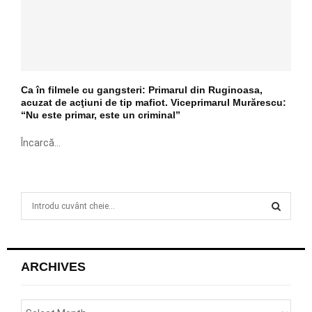
Ca în filmele cu gangsteri: Primarul din Ruginoasa,
acuzat de acţiuni de tip mafiot. Viceprimarul Murărescu:
“Nu este primar, este un criminal”
Încarcă...
S
e
a
S
r
c
E
ARCHIVES
h
f
A
o