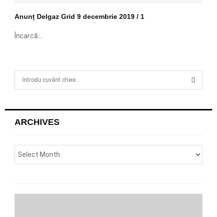
Anunț Delgaz Grid 9 decembrie 2019 / 1
Încarcă...
S
e
a
S
r
c
E
ARCHIVES
h
f
A
o
r
R
:
C
H