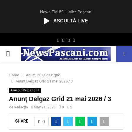
News FM 89.1 Mhz Pașcani
ASCULTĂ LIVE
R
Facebook
Twitter
Instagram
Youtube
C
A
PRIMARY
S
T
.
MENU
N
Home
Anunțuri Delgaz grid
E
Anunț Delgaz Grid 21 mai 2026 / 3
T
Anunțuri Delgaz grid
Anunț Delgaz Grid 21 mai 2026 / 3
de
Redacția
May 21, 2026
0
2
SHARE
0