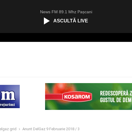
News FM 89.1 Mhz Pașcani
ASCULTĂ LIVE
elgaz grid
Anunt DelGaz 9 Februarie 2018 / 3