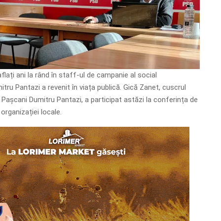
flați ani la rând în staff-ul de campanie al social
tru Pantazi a revenit în viața publică. Gică Zanet, cuscrul
 Pașcani Dumitru Pantazi, a participat astăzi la conferința de
 organizației locale.