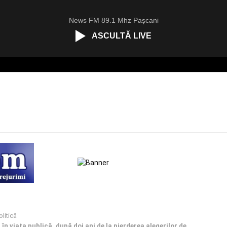
News FM 89.1 Mhz Pașcani
ASCULTĂ LIVE
olitică
 în viața publică, după doi ani de la pierderea alegerilor de