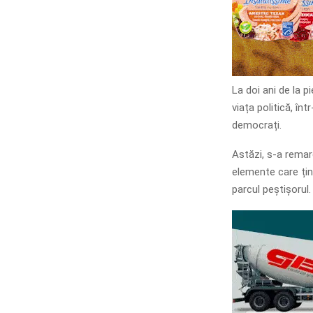
La doi ani de la p
viața politică, în
democrați.
Astăzi, s-a remarc
elemente care țin 
parcul peștișorul.