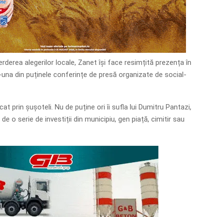
ierderea alegerilor locale, Zanet își face resimțită prezența în
tr-una din puținele conferințe de presă organizate de social-
at prin șușoteli. Nu de puține ori îi sufla lui Dumitru Pantazi,
de o serie de investiții din municipiu, gen piață, cimitir sau