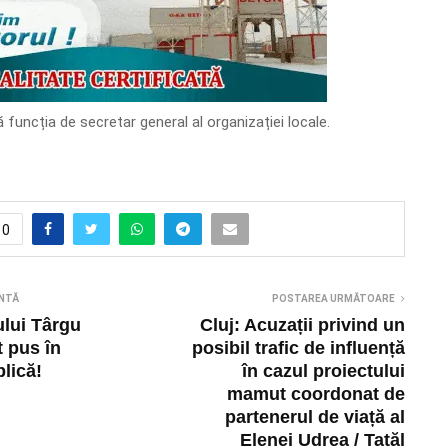
funcția de secretar general al organizației locale.
0
NTĂ
POSTAREA URMĂTOARE
ului Târgu
Cluj: Acuzații privind un
 pus în
posibil trafic de influență
lică!
în cazul proiectului
mamut coordonat de
partenerul de viață al
Elenei Udrea / Tatăl