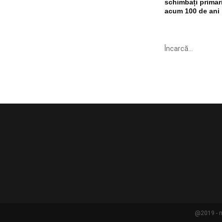
schimbați primari
acum 100 de ani
Încarcă...
@2019 - n