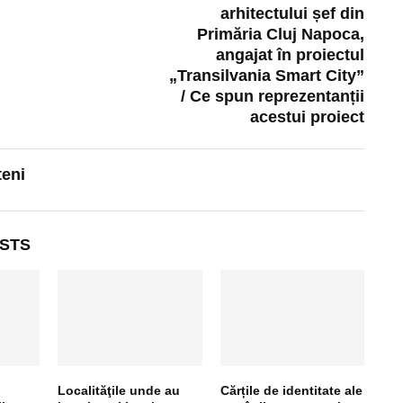
arhitectului șef din
Primăria Cluj Napoca,
angajat în proiectul
„Transilvania Smart City”
/ Ce spun reprezentanții
acestui proiect
teni
STS
Localităţile unde au
Cărțile de identitate ale