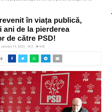
revenit în viața publică,
 ani de la pierderea
or de către PSD!
January 19, 2023
0
638
0