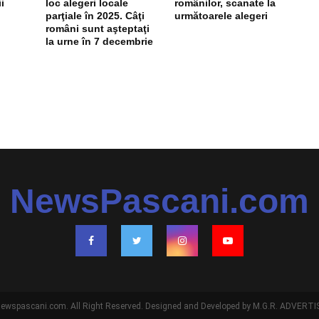
i
loc alegeri locale
românilor, scanate la
parţiale în 2025. Câţi
următoarele alegeri
români sunt aşteptaţi
la urne în 7 decembrie
NewsPascani.com
ewspascani.com. All Right Reserved. Designed and Developed by M.G.R. ADVERTIS