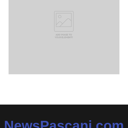
NewsPascani.com