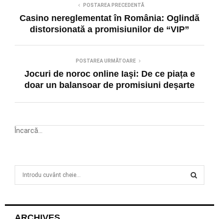
POSTAREA PRECEDENTĂ
Casino nereglementat în România: Oglindă
distorsionată a promisiunilor de “VIP”
POSTAREA URMĂTOARE
Jocuri de noroc online Iaşi: De ce piața e
doar un balansoar de promisiuni deșarte
Încarcă...
S
e
a
S
r
c
E
ARCHIVES