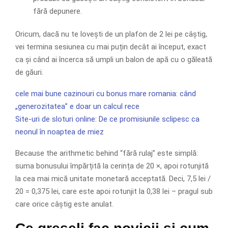
fără depunere.
Oricum, dacă nu te lovești de un plafon de 2 lei pe câștig,
vei termina sesiunea cu mai puțin decât ai început, exact
ca și când ai încerca să umpli un balon de apă cu o găleată
de găuri.
cele mai bune cazinouri cu bonus mare romania: când
„generozitatea” e doar un calcul rece
Site‑uri de sloturi online: De ce promisiunile sclipesc ca
neonul în noaptea de miez
Because the arithmetic behind “fără rulaj” este simplă:
suma bonusului împărțită la cerința de 20 ×, apoi rotunjită
la cea mai mică unitate monetară acceptată. Deci, 7,5 lei /
20 = 0,375 lei, care este apoi rotunjit la 0,38 lei – pragul sub
care orice câștig este anulat.