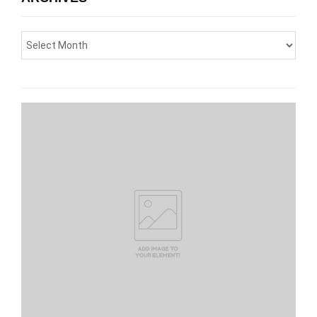
h
f
A
o
r
R
:
C
H