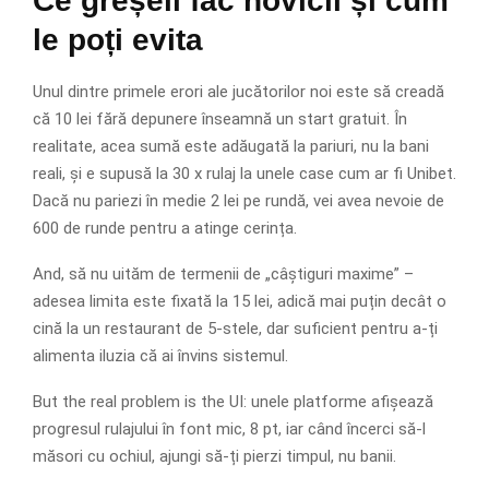
Ce greșeli fac novicii și cum
le poți evita
Unul dintre primele erori ale jucătorilor noi este să creadă
că 10 lei fără depunere înseamnă un start gratuit. În
realitate, acea sumă este adăugată la pariuri, nu la bani
reali, și e supusă la 30 x rulaj la unele case cum ar fi Unibet.
Dacă nu pariezi în medie 2 lei pe rundă, vei avea nevoie de
600 de runde pentru a atinge cerința.
And, să nu uităm de termenii de „câștiguri maxime” –
adesea limita este fixată la 15 lei, adică mai puțin decât o
cină la un restaurant de 5‑stele, dar suficient pentru a-ți
alimenta iluzia că ai învins sistemul.
But the real problem is the UI: unele platforme afișează
progresul rulajului în font mic, 8 pt, iar când încerci să-l
măsori cu ochiul, ajungi să-ți pierzi timpul, nu banii.