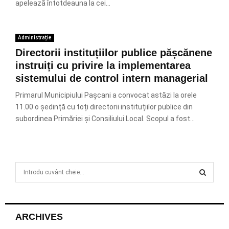
apelează întotdeauna la cei...
Administrație
Directorii instituțiilor publice pășcănene
instruiți cu privire la implementarea
sistemului de control intern managerial
Primarul Municipiului Pașcani a convocat astăzi la orele
11.00 o ședință cu toți directorii instituțiilor publice din
subordinea Primăriei și Consiliului Local. Scopul a fost...
S
e
a
S
r
c
E
ARCHIVES
h