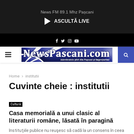
News FM 89.1 Mhz Pașcani
ASCULTĂ LIVE
R
Facebook
Twitter
Instagram
Youtube
C
A
PRIMARY
S
T
.
MENU
N
Home
institutii
E
Cuvinte cheie : institutii
T
Cultură
Casa memorială a unui clasic al
literaturii române, lăsată în paragină
Instituţiile publice nu reuşesc să cadă la un consens în ceea