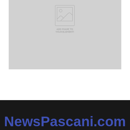
NewsPascani.com