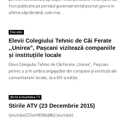
fost publicate pe portalul guvernamental posturi.gov.ro în
ultima săptămână, cele mai...
Educație
Elevii Colegiului Tehnic de Căi Ferate
,,Unirea”, Pașcani vizitează companiile
și instituțiile locale
Elevii Colegiului Tehnic de Căi Ferate ,,Unirea”, Pașcani
petrec o zi în umbra angajaților din companii și instituții ale
comunitatatii locale, la a XIV-a ediție...
Știrile Actualitatea TV
Stirile ATV (23 Decembrie 2015)
{youtube}ZSonHEN6qNk{/youtube}...