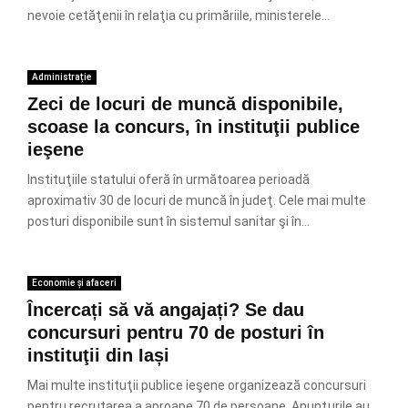
nevoie cetăţenii în relaţia cu primăriile, ministerele...
Administrație
Zeci de locuri de muncă disponibile,
scoase la concurs, în instituţii publice
ieşene
Instituţiile statului oferă în urmă­toarea perioadă
aproximativ 30 de locuri de muncă în judeţ. Cele mai multe
posturi disponibile sunt în sistemul sanitar şi în...
Economie și afaceri
Încercați să vă angajați? Se dau
concursuri pentru 70 de posturi în
instituţii din Iași
Mai multe instituţii publice ieşene organizează concursuri
pentru recru­tarea a aproape 70 de persoane. Anun­ţu­rile au