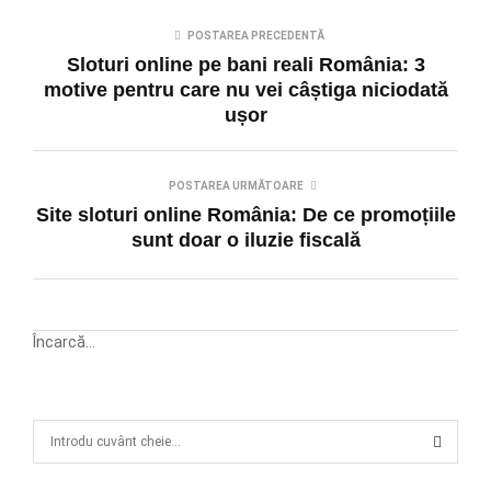
POSTAREA PRECEDENTĂ
Sloturi online pe bani reali România: 3
motive pentru care nu vei câștiga niciodată
ușor
POSTAREA URMĂTOARE
Site sloturi online România: De ce promoțiile
sunt doar o iluzie fiscală
Încarcă...
S
e
a
S