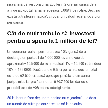
înseamnă că vei consuma 200 lei în 2 ore, iar șansa de a
atinge jackpotul rămâne aceeași, 0,008% pe rotire. Deci, nu
există „strategie magică”, ci doar un calcul rece al costului
per șansă.
Cât de mult trebuie să investești
pentru a spera la 1 milion de lei?
Un scenariu realist: pentru a avea 10% șansă de a
declanșa un jackpot de 1.000.000 lei, ai nevoie de
aproximativ 125.000 de rotiri (calcul: 1% = 12.500 rotiri, deci
10% = 125.000). Dacă pariezi 0,5 lei pe rotire, costul total
este de 62.500 lei, adică aproape jumătate din suma
jackpotului, iar profitul net ar fi 937.500 lei, dar cu o
probabilitate de 90% să nu câștigi nimic.
50 lei bonus fara depunere casino nu e „cadou” – e doar
un număr de cifre pe care trebuie să le calculezi