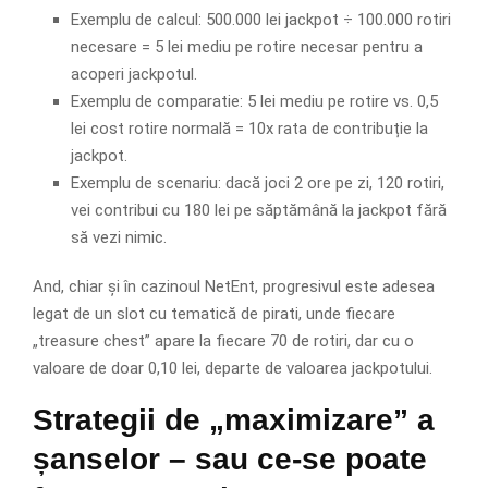
Exemplu de calcul: 500.000 lei jackpot ÷ 100.000 rotiri
necesare = 5 lei mediu pe rotire necesar pentru a
acoperi jackpotul.
Exemplu de comparatie: 5 lei mediu pe rotire vs. 0,5
lei cost rotire normală = 10x rata de contribuție la
jackpot.
Exemplu de scenariu: dacă joci 2 ore pe zi, 120 rotiri,
vei contribui cu 180 lei pe săptămână la jackpot fără
să vezi nimic.
And, chiar și în cazinoul NetEnt, progresivul este adesea
legat de un slot cu tematică de pirati, unde fiecare
„treasure chest” apare la fiecare 70 de rotiri, dar cu o
valoare de doar 0,10 lei, departe de valoarea jackpotului.
Strategii de „maximizare” a
șanselor – sau ce‑se poate