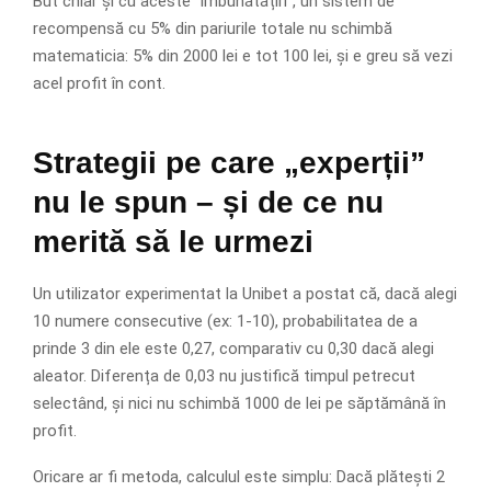
But chiar și cu aceste “îmbunătățiri”, un sistem de
recompensă cu 5% din pariurile totale nu schimbă
matematicia: 5% din 2000 lei e tot 100 lei, și e greu să vezi
acel profit în cont.
Strategii pe care „experții”
nu le spun – și de ce nu
merită să le urmezi
Un utilizator experimentat la Unibet a postat că, dacă alegi
10 numere consecutive (ex: 1‑10), probabilitatea de a
prinde 3 din ele este 0,27, comparativ cu 0,30 dacă alegi
aleator. Diferența de 0,03 nu justifică timpul petrecut
selectând, și nici nu schimbă 1000 de lei pe săptămână în
profit.
Oricare ar fi metoda, calculul este simplu: Dacă plătești 2