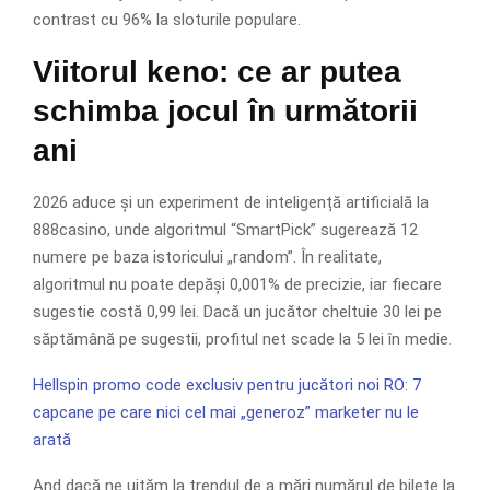
contrast cu 96% la sloturile populare.
Viitorul keno: ce ar putea
schimba jocul în următorii
ani
2026 aduce și un experiment de inteligență artificială la
888casino, unde algoritmul “SmartPick” sugerează 12
numere pe baza istoricului „random”. În realitate,
algoritmul nu poate depăși 0,001% de precizie, iar fiecare
sugestie costă 0,99 lei. Dacă un jucător cheltuie 30 lei pe
săptămână pe sugestii, profitul net scade la 5 lei în medie.
Hellspin promo code exclusiv pentru jucători noi RO: 7
capcane pe care nici cel mai „generoz” marketer nu le
arată
And dacă ne uităm la trendul de a mări numărul de bilete la