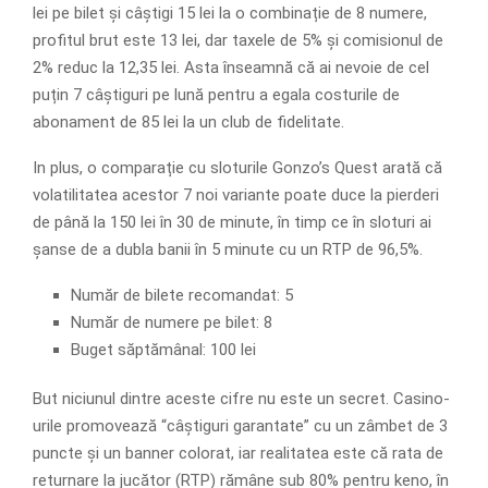
lei pe bilet și câștigi 15 lei la o combinație de 8 numere,
profitul brut este 13 lei, dar taxele de 5% și comisionul de
2% reduc la 12,35 lei. Asta înseamnă că ai nevoie de cel
puțin 7 câștiguri pe lună pentru a egala costurile de
abonament de 85 lei la un club de fidelitate.
In plus, o comparație cu sloturile Gonzo’s Quest arată că
volatilitatea acestor 7 noi variante poate duce la pierderi
de până la 150 lei în 30 de minute, în timp ce în sloturi ai
șanse de a dubla banii în 5 minute cu un RTP de 96,5%.
Număr de bilete recomandat: 5
Număr de numere pe bilet: 8
Buget săptămânal: 100 lei
But niciunul dintre aceste cifre nu este un secret. Casino-
urile promovează “câștiguri garantate” cu un zâmbet de 3
puncte și un banner colorat, iar realitatea este că rata de
returnare la jucător (RTP) rămâne sub 80% pentru keno, în