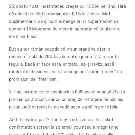
25, costul total instantaneu crește cu 12,5 lei pe rând, fără
să aducă un câștig marginal de 0,1% la fiecare bilet
suplimentar. E ca și cum ai merge la un supermarket să
cumperi 10 kilograme de mere în speranța că unul dintre
ele îți va fi aur.
But eu tot rămân sceptic că vreun brand va oferi o
reducere reală de 20% la volumul de jocuri fără a ajusta
regulile. Dacă ar face asta, ar trebui să-și revizuiască
modelul de business, nu să adauge noi “game modes” cu
promisiuni de “free” bani.
În fine, sistemele de cashback la 888casino adaugă 2% din
pierderi ca „bonus”, dar cu un prag de retragere de 500 lei,
niciun jucător realistic nu vede acea sumă în portofoliu.
And the worst part? The tiny font size on the ticket
confirmation screen is so small you need a magnifying
glass just to read the 0,01% odds. That’s what really