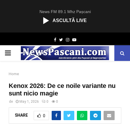
News FM 89.1 Mhz Pașcani
ASCULTĂ LIVE
R
Facebook
Twitter
Instagram
Youtube
C
A
PRIMARY
S
T
.
MENU
N
Home
E
T
Kenox 2026: De ce noile variante nu
sunt nicio magie
de
May 1, 2026
0
0
SHARE
0