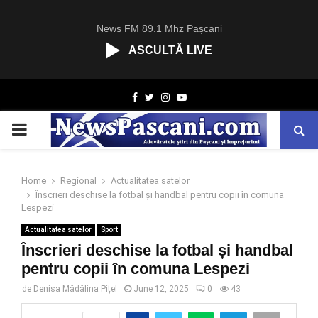
News FM 89.1 Mhz Pașcani
ASCULTĂ LIVE
R
Facebook
Twitter
Instagram
Youtube
C
A
PRIMARY
S
T
.
MENU
N
Home
Regional
Actualitatea satelor
E
Înscrieri deschise la fotbal și handbal pentru copii în comuna
T
Lespezi
Actualitatea satelor
Sport
Înscrieri deschise la fotbal și handbal
pentru copii în comuna Lespezi
de
Denisa Mădălina Pițel
June 12, 2025
0
43