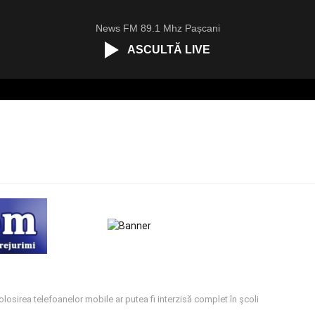
News FM 89.1 Mhz Pașcani
ASCULTĂ LIVE
olosirea telefoanelor mobile ar putea fi interzisă complet în şcoli