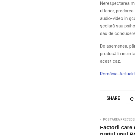
Nerespectarea măs
ulterior, predarea 
audio-video în şco
şcolară sau psiho
sau de conducerea
De asemenea, pări
produsă în incinta
acest caz.
România-Actualit
SHARE
POSTAREA PRECEDE
Factorii care
prețul unui 