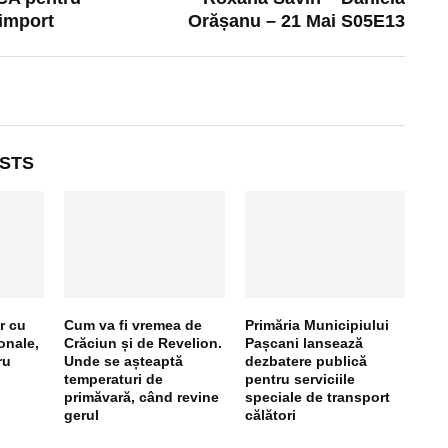
import
Orășanu – 21 Mai S05E13
STS
r cu
Cum va fi vremea de
Primăria Municipiului
onale,
Crăciun și de Revelion.
Pașcani lansează
ru
Unde se așteaptă
dezbatere publică
temperaturi de
pentru serviciile
primăvară, când revine
speciale de transport
gerul
călători