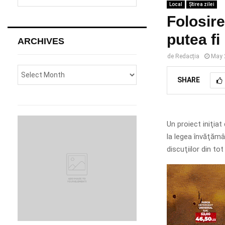
e
Local
Știrea zilei
a
S
Folosire
r
c
putea fi
E
ARCHIVES
h
f
A
de
Redacția
May 
o
r
R
SHARE
:
C
H
Un proiect iniţia
la legea învăţământ
discuţiilor din to