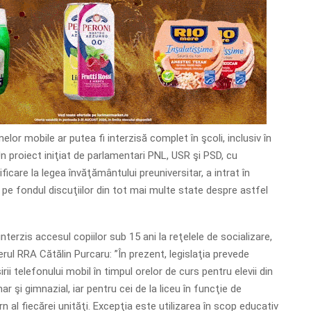
elor mobile ar putea fi interzisă complet în şcoli, inclusiv în
n proiect iniţiat de parlamentari PNL, USR şi PSD, cu
icare la legea învăţământului preuniversitar, a intrat în
iv, pe fondul discuţiilor din tot mai multe state despre astfel
nterzis accesul copiilor sub 15 ani la reţelele de socializare,
rul RRA Cătălin Purcaru: ”În prezent, legislaţia prevede
irii telefonului mobil în timpul orelor de curs pentru elevii din
r şi gimnazial, iar pentru cei de la liceu în funcţie de
n al fiecărei unităţi. Excepţia este utilizarea în scop educativ