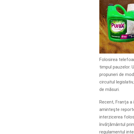
Folosirea telefoan
timpul pauzelor. U
propuneri de modif
circuitul legislat
de măsuri.
Recent, Franţa a i
aminteşte reporte
interzicerea folos
învăţământul prima
regulamentul inter