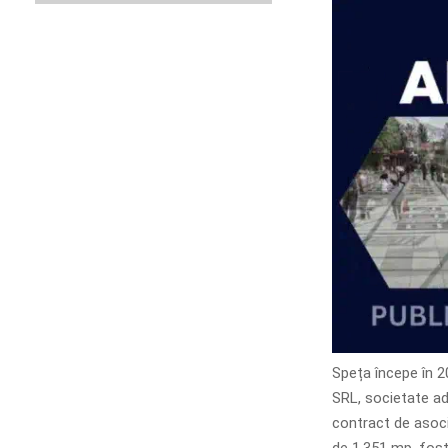
Speța începe în 2
SRL, societate ad
contract de asoci
de 1.351 mp, fosta