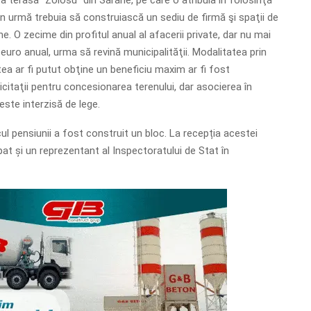
in urmă trebuia să construiască un sediu de firmă şi spaţii de
e. O zecime din profitul anual al afacerii private, dar nu mai
euro anual, urma să revină municipalităţii. Modalitatea prin
tea ar fi putut obţine un beneficiu maxim ar fi fost
icitaţii pentru concesionarea terenului, dar asocierea în
este interzisă de lege.
cul pensiunii a fost construit un bloc. La recepția acestei
cipat și un reprezentant al Inspectoratului de Stat în