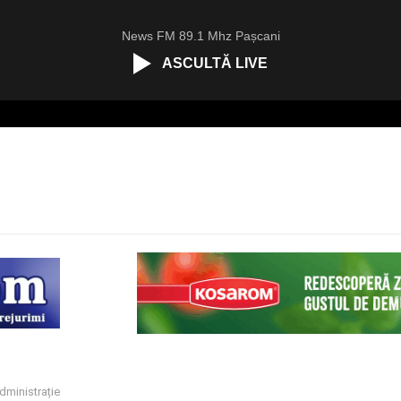
News FM 89.1 Mhz Pașcani
ASCULTĂ LIVE
dministrație