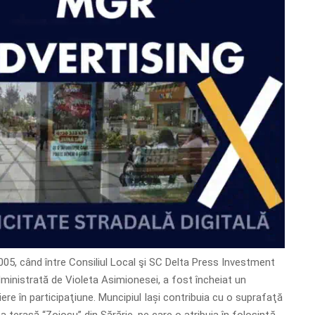
005, când între Consiliul Local şi SC Delta Press Investment
ministrată de Violeta Asimionesei, a fost încheiat un
ere în participaţiune. Muncipiul Iași contribuia cu o suprafaţă
 terasă “Zoiosu” din Sărărie, pe care o atribuia în folosinţă