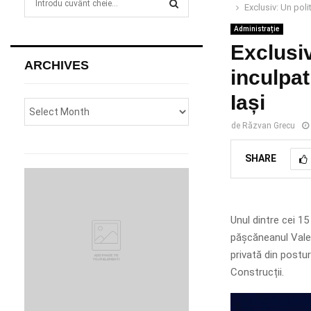
Exclusiv: Un poli
e
a
Administrație
S
r
Exclusi
c
E
ARCHIVES
h
inculpat
f
A
Iași
o
r
R
de
Răzvan Grecu
:
C
SHARE
H
Unul dintre cei 15
pășcăneanul Vale
privată din postur
Construcții.