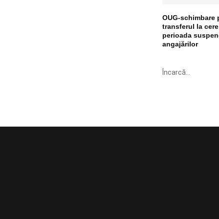
OUG-schimbare p
transferul la cere
perioada suspend
angajărilor
Încarcă...