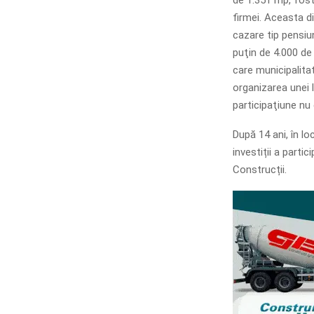
firmei. Aceasta d
cazare tip pensiun
puţin de 4.000 de 
care municipalita
organizarea unei l
participaţiune nu 
După 14 ani, în lo
investiții a parti
Construcții.