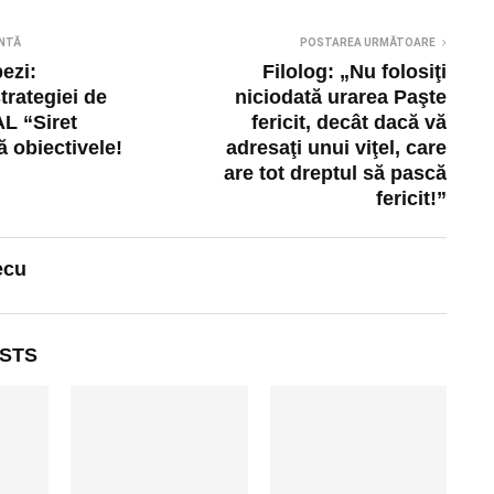
NTĂ
POSTAREA URMĂTOARE
ezi:
Filolog: „Nu folosiţi
trategiei de
niciodată urarea Paşte
L “Siret
fericit, decât dacă vă
ă obiectivele!
adresaţi unui viţel, care
are tot dreptul să pască
fericit!”
ecu
STS