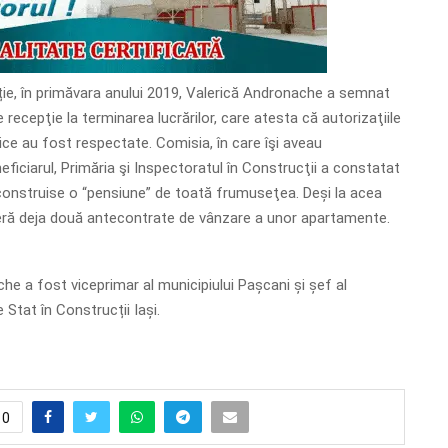
ie, în primăvara anului 2019, Valerică Andronache a semnat
 recepţie la terminarea lucrărilor, care atesta că autorizaţiile
ice au fost respectate. Comisia, în care îşi aveau
ficiarul, Primăria şi Inspectoratul în Construcţii a constatat
construise o “pensiune” de toată frumuseţea. Deși la acea
ră deja două antecontrate de vânzare a unor apartamente.
he a fost viceprimar al municipiului Pașcani și șef al
 Stat în Construcții Iași.
0