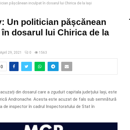
tician pășcănean inculpat în dosarul lui Chirica de la Iași
v: Un politician pășcănean
 în dosarul lui Chirica de la
April 29, 2021
0
1563
0
 acuzați din dosarul care a zguduit capitala județului Iași, este
rică Andronache. Acesta este acuzat de fals sub semnătură
a de inspector în cadrul Inspectoratului de Stat în