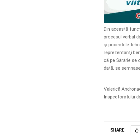
Din această funcț
procesul verbal de
şi proiectele tehn
reprezentanţi bene
că pe Sărărie se 
dată, se semnase
Valerică Andronac
Inspectoratului de
SHARE