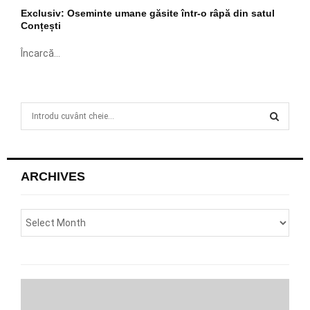
Exclusiv: Oseminte umane găsite într-o râpă din satul
Conțești
Încarcă...
S
e
a
S
r
c
E
ARCHIVES
h
f
A
o
r
R
:
C
H