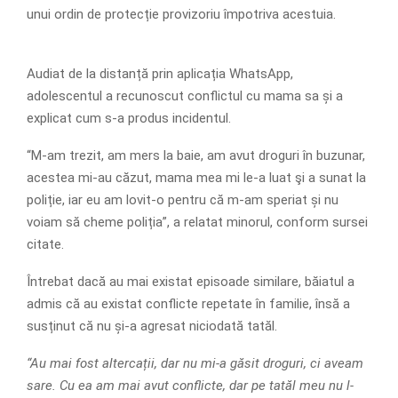
unui ordin de protecție provizoriu împotriva acestuia.
Audiat de la distanță prin aplicația WhatsApp,
adolescentul a recunoscut conflictul cu mama sa și a
explicat cum s-a produs incidentul.
“M-am trezit, am mers la baie, am avut droguri în buzunar,
acestea mi-au căzut, mama mea mi le-a luat şi a sunat la
poliție, iar eu am lovit-o pentru că m-am speriat și nu
voiam să cheme poliția”, a relatat minorul, conform sursei
citate.
Întrebat dacă au mai existat episoade similare, băiatul a
admis că au existat conflicte repetate în familie, însă a
susținut că nu și-a agresat niciodată tatăl.
“Au mai fost altercații, dar nu mi-a găsit droguri, ci aveam
sare. Cu ea am mai avut conflicte, dar pe tatăl meu nu l-