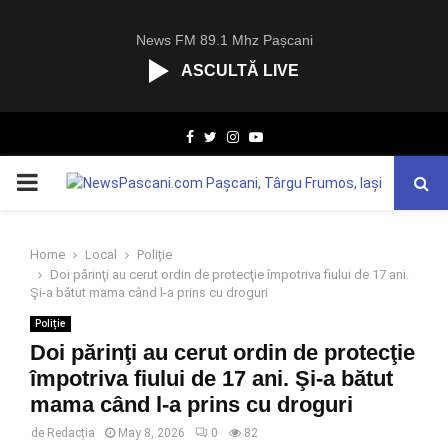
News FM 89.1 Mhz Pașcani
ASCULTĂ LIVE
R
Facebook
Twitter
Instagram
Youtube
C
A
PRIMARY
S
T
.
MENU
N
Home
Local
Poliție
E
Doi părinţi au cerut ordin de protecţie împotriva fiului de 17 ani.
T
Şi-a bătut mama când l-a prins cu droguri
Poliție
Doi părinţi au cerut ordin de protecţie
împotriva fiului de 17 ani. Şi-a bătut
mama când l-a prins cu droguri
de
Redacția
May 8, 2026
0
82