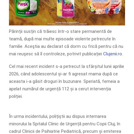
Părinții susțin că trăiesc într-o stare permanentă de
teamă, după mai multe episoade violente petrecute în
familie. Aceştia au declarat că dorm cu frică pentru că nu
mai reuşesc să îl controleze, potrivit publicației
Clujenii.ro.
Cel mai recent incident s-a petrecut la sfârșitul lunii aprilie
2026, când adolescentul și-ar fi agresat mama după ce
aceasta i-a găsit droguri în buzunare. Speriată, femeia a
apelat numărul de urgență 112 și a cerut intervenția
poliției.
În urma incidentului, polițiștii au dispus internarea
minorului la Spitalul Clinic de Urgență pentru Copii Cluj, în
cadrul Clinicii de Psihiatrie Pediatrică, precum și emiterea