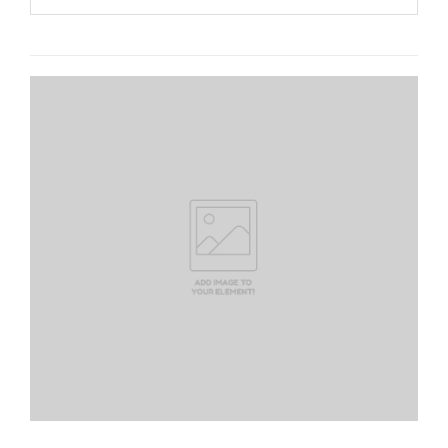
R
:
C
H