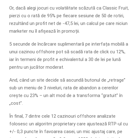
Or, dacă alegi jocuri cu volatilitate scăzută ca Classic Fruit,
pierzi cu o rată de 95% pe fiecare sesiune de 50 de rotiri,
rezultând un profit net de -47,5 lei, un calcul pe care niciun
marketer nu îl afișează în promoții.
5 secunde de încărcare suplimentară pe interfața mobilă a
unui cazinou offshore pot să scadă rata de click cu 12%,
iar în termeni de profit e echivalentul a 30 de lei pe lună
pentru un jucător moderat.
And, când un site decide să ascundă butonul de „retrage”
sub un meniu de 3 niveluri, rata de abandon a cererilor
crește cu 23% – un alt mod de a transforma “gratuit” în
„cost”.
În final, 7 dintre cele 12 cazinouri offshore analizate
folosesc un algoritm proprietary care ajustează RTP-ul cu
+/- 0,3 puncte în favoarea casei, un mic ajustaj care, pe