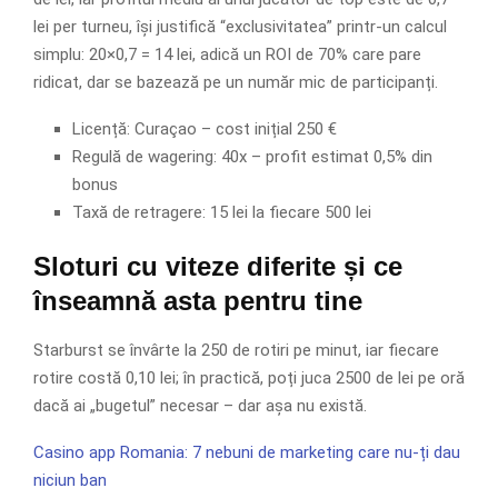
lei per turneu, își justifică “exclusivitatea” printr-un calcul
simplu: 20×0,7 = 14 lei, adică un ROI de 70% care pare
ridicat, dar se bazează pe un număr mic de participanți.
Licență: Curaçao – cost inițial 250 €
Regulă de wagering: 40x – profit estimat 0,5% din
bonus
Taxă de retragere: 15 lei la fiecare 500 lei
Sloturi cu viteze diferite și ce
înseamnă asta pentru tine
Starburst se învârte la 250 de rotiri pe minut, iar fiecare
rotire costă 0,10 lei; în practică, poți juca 2500 de lei pe oră
dacă ai „bugetul” necesar – dar așa nu există.
Casino app Romania: 7 nebuni de marketing care nu-ți dau
niciun ban