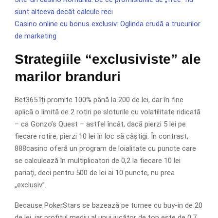
sunt altceva decât calcule reci
Casino online cu bonus exclusiv: Oglinda crudă a trucurilor
de marketing
Strategiile “exclusiviste” ale
marilor branduri
Bet365 îți promite 100% până la 200 de lei, dar în fine
aplică o limită de 2 rotiri pe sloturile cu volatilitate ridicată
– ca Gonzo’s Quest – astfel încât, dacă pierzi 5 lei pe
fiecare rotire, pierzi 10 lei în loc să câștigi. În contrast,
888casino oferă un program de loialitate cu puncte care
se calculează în multiplicatori de 0,2 la fiecare 10 lei
pariați, deci pentru 500 de lei ai 10 puncte, nu prea
„exclusiv”.
Because PokerStars se bazează pe turnee cu buy‑in de 20
de lei, iar profitul mediu al unui jucător de top este de 0,7