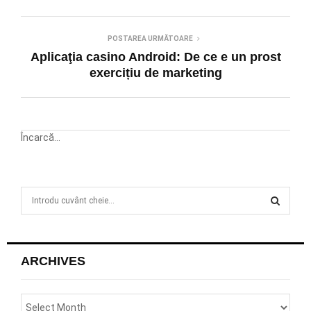
POSTAREA URMĂTOARE
Aplicaţia casino Android: De ce e un prost
exercițiu de marketing
Încarcă...
S
e
a
S
r
c
E
ARCHIVES
h
f
A
o
r