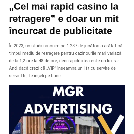
„Cel mai rapid casino la
retragere” e doar un mit
încurcat de publicitate
În 2023, un studiu anonim pe 1.237 de jucători a arătat că
timpul mediu de retragere pentru cazinourile mari variază
de la 1,2 ore la 48 de ore, deci rapiditatea este un lux rar.
And, dacă crezi că „VIP” înseamnă un lift cu servire de
serviette, te înșeli pe bune.