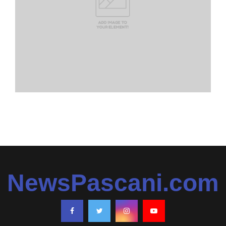
NewsPascani.com