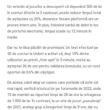
Un veterân al jocurilor a descoperit că depunând 500 de lei
în conturi diferite la 3 cazinouri, poate reduce timpul total
de așteptare cu 20%, deoarece fiecare platformă are un
proces intern unic. În plus, folosind cardul de debit în loc
de portofel electronic, timpul scade cu 12 minute în
medie.
Dar nu te lăsa păcălit de promisiuni. Un test efectuat pe
50 de conturi la Unibet a arătat că, deși 10% dintre
utilizatori au primit „free spin” în 5 minute, restul au
așteptat 36 de ore pentru validarea bonusului, cu un cost
oportun de 0,6% din câștiguri.
De aceea, când alegi un casino care pretinde că este cel
mai rapid, verifică istoricul lor pe forumurile de 2022, unde
73 de membri au raportat timpi de 28 de ore la retragerea
de 1.000 de lei. În contrast, la un site de jocuri „pseudovip”
din 2021, același grup a înregistrat timpi de 9 ore, dar cu