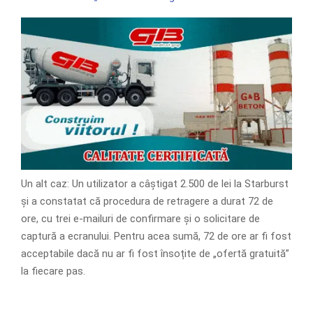
Un alt caz: Un utilizator a câștigat 2.500 de lei la Starburst
și a constatat că procedura de retragere a durat 72 de
ore, cu trei e‑mailuri de confirmare și o solicitare de
captură a ecranului. Pentru acea sumă, 72 de ore ar fi fost
acceptabile dacă nu ar fi fost însoțite de „ofertă gratuită”
la fiecare pas.