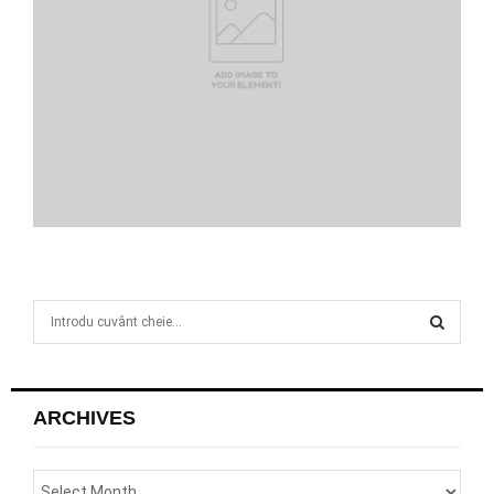
S
e
a
S
r
c
E
ARCHIVES
h
f
A
o