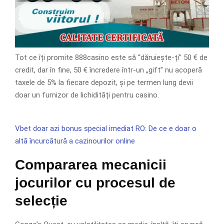
Tot ce îți promite 888casino este să “dăruiește-ți” 50 € de
credit, dar în fine, 50 € încredere într‑un „gift” nu acoperă
taxele de 5% la fiecare depozit, și pe termen lung devii
doar un furnizor de lichidități pentru casino.
Vbet doar azi bonus special imediat RO: De ce e doar o
altă încurcătură a cazinourilor online
Compararea mecanicii
jocurilor cu procesul de
selecție