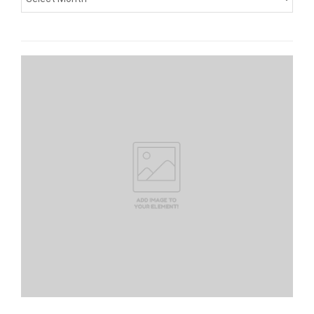
r
R
:
C
H