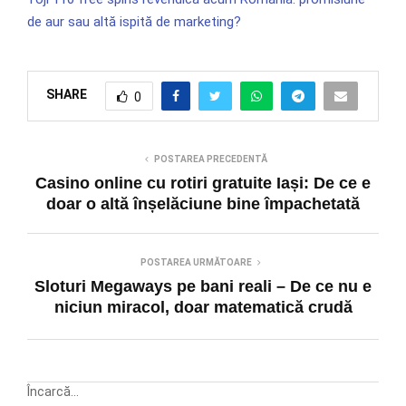
de aur sau altă ispită de marketing?
SHARE
0
POSTAREA PRECEDENTĂ
Casino online cu rotiri gratuite Iași: De ce e
doar o altă înșelăciune bine împachetată
POSTAREA URMĂTOARE
Sloturi Megaways pe bani reali – De ce nu e
niciun miracol, doar matematică crudă
Încarcă...