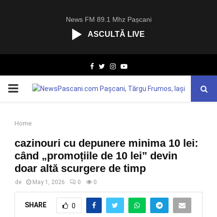
News FM 89.1 Mhz Pașcani
ASCULTĂ LIVE
R
Facebook
Twitter
Instagram
Youtube
C
A
PRIMARY
S
T
.
MENU
N
Home
E
T
cazinouri cu depunere minima 10 lei:
când „promoțiile de 10 lei” devin
doar altă scurgere de timp
de
May 1, 2026
0
0
SHARE
0