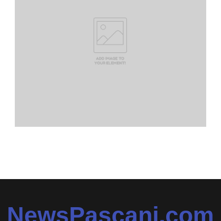
NewsPascani.com