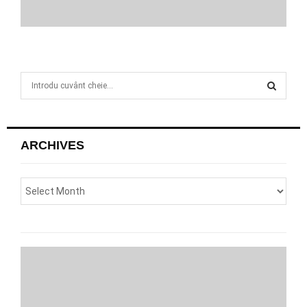
S
e
a
S
r
c
E
ARCHIVES
h
f
A
o
r
R
:
C
H