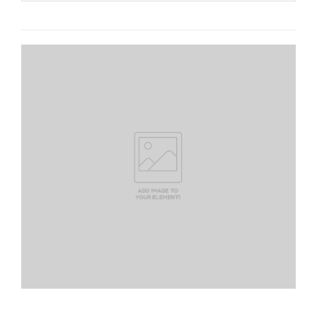
:
C
H