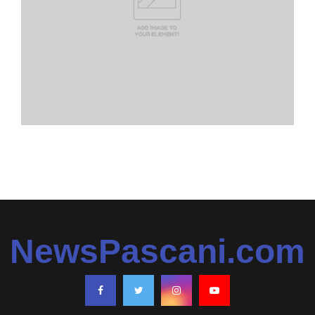
NewsPascani.com