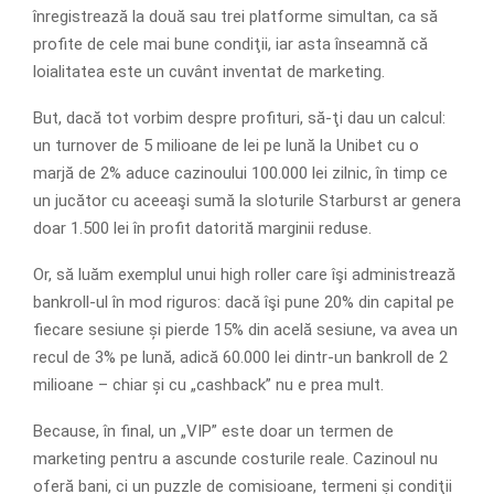
înregistrează la două sau trei platforme simultan, ca să
profite de cele mai bune condiţii, iar asta înseamnă că
loialitatea este un cuvânt inventat de marketing.
But, dacă tot vorbim despre profituri, să-ţi dau un calcul:
un turnover de 5 milioane de lei pe lună la Unibet cu o
marjă de 2% aduce cazinoului 100.000 lei zilnic, în timp ce
un jucător cu aceeaşi sumă la sloturile Starburst ar genera
doar 1.500 lei în profit datorită marginii reduse.
Or, să luăm exemplul unui high roller care îşi administrează
bankroll-ul în mod riguros: dacă îşi pune 20% din capital pe
fiecare sesiune și pierde 15% din acelă sesiune, va avea un
recul de 3% pe lună, adică 60.000 lei dintr-un bankroll de 2
milioane – chiar și cu „cashback” nu e prea mult.
Because, în final, un „VIP” este doar un termen de
marketing pentru a ascunde costurile reale. Cazinoul nu
oferă bani, ci un puzzle de comisioane, termeni și condiţii