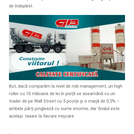
de îndeplinit.
But, dacă comparăm la nivel de risk management, un high
roller cu 10 milioane de lei în piață se aseamănă cu un
trader de pe Wall Street cu 5 poziții și o marjă de 0,5% –
ambele părți jonglează cu sume enorme, dar finalul este
același: taxare la fiecare mișcare.