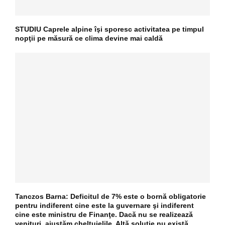
STUDIU Caprele alpine îşi sporesc activitatea pe timpul
nopţii pe măsură ce clima devine mai caldă
Tanczos Barna: Deficitul de 7% este o bornă obligatorie
pentru indiferent cine este la guvernare şi indiferent
cine este ministru de Finanţe. Dacă nu se realizează
venituri, ajustăm cheltuielile. Altă soluţie nu există