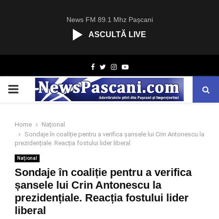
News FM 89.1 Mhz Pașcani
ASCULTĂ LIVE
R
Facebook
Twitter
Instagram
Youtube
C
A
PRIMARY
S
T
.
MENU
N
Home
Național
E
Sondaje în coaliție pentru a verifica șansele lui Crin Antonescu la
T
prezidențiale. Reacția fostului lider liberal
Național
Sondaje în coaliție pentru a verifica
șansele lui Crin Antonescu la
prezidențiale. Reacția fostului lider
liberal