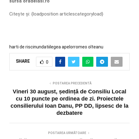
sursa oradeiasi.ro
Citește și: {loadposition articlescategoryload}
harti de risc
inundatii
legea apelor
romeo olteanu
SHARE
0
POSTAREA PRECEDENTĂ
Vineri 30 august, ședință de Consiliu Local
cu 10 puncte pe ordinea de zi. Proiectele
consilierului Ioan Danu, PP DD, lipsesc de la
dezbatere
POSTAREA URMĂTOARE