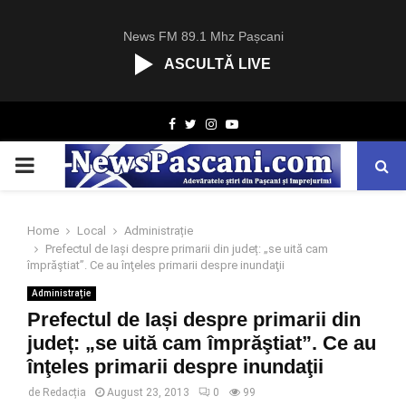
News FM 89.1 Mhz Pașcani
ASCULTĂ LIVE
R
Facebook
Twitter
Instagram
Youtube
C
A
PRIMARY
S
T
.
MENU
N
Home
Local
Administrație
E
Prefectul de Iași despre primarii din județ: „se uită cam
T
împrăştiat”. Ce au înţeles primarii despre inundaţii
Administrație
Prefectul de Iași despre primarii din
județ: „se uită cam împrăştiat”. Ce au
înţeles primarii despre inundaţii
de
Redacția
August 23, 2013
0
99