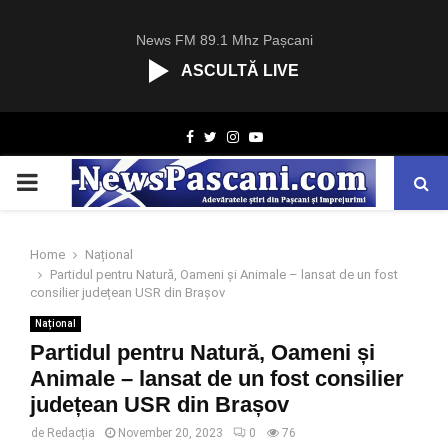
News FM 89.1 Mhz Pașcani
ASCULTĂ LIVE
R
Facebook
Twitter
Instagram
Youtube
C
A
PRIMARY
S
T
.
MENU
N
Home
Național
E
Partidul pentru Natură, Oameni și Animale – lansat de un fost
T
consilier județean USR din Brașov
Național
Partidul pentru Natură, Oameni și
Animale – lansat de un fost consilier
județean USR din Brașov
de
Redacția
November 20, 2023
0
76