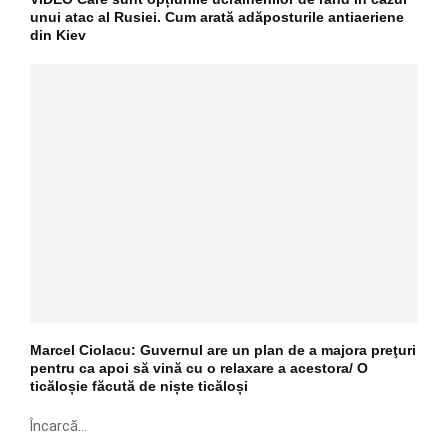
unui atac al Rusiei. Cum arată adăposturile antiaeriene
din Kiev
Marcel Ciolacu: Guvernul are un plan de a majora preţuri
pentru ca apoi să vină cu o relaxare a acestora/ O
ticăloșie făcută de niște ticăloși
Încarcă...