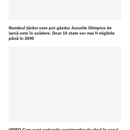
Numărul țărilor care pot găzdui Jocurile Olimpice de
iarnă este în scădere. Doar 10 state vor mai fi eligibile
până în 2040
VIDEO Care sunt opțiunile ucrainenilor de rând în cazul