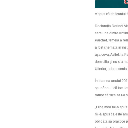
A spus că traficantul f
Declaraţia Dorinei Al
care una dintre victime
Parchet, femeia a relat
a fost chemată în ins
aşa ceva. Astfel, la P
domiciliu şi nu s-a mai
Ulterior, adolescenta 
În toamna anului 201
spunându-i că locuiesc
rorilor că fiica sa i-
„Fiica mea mi-a spus a
mi-a spus că este amen
obligată să practice pr