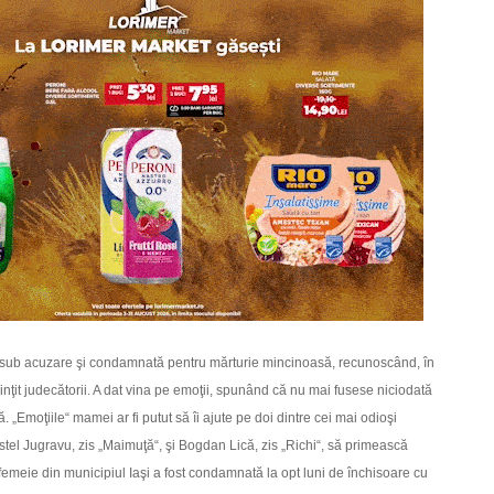
 sub acuzare şi condamnată pentru mărturie mincinoasă, recunoscând, în
inţit judecătorii. A dat vina pe emoţii, spunând că nu mai fusese niciodată
ă. „Emoţiile“ mamei ar fi putut să îi ajute pe doi dintre cei mai odioşi
stel Jugravu, zis „Maimuţă“, şi Bogdan Lică, zis „Richi“, să primească
emeie din municipiul Iaşi a fost condamnată la opt luni de închisoare cu