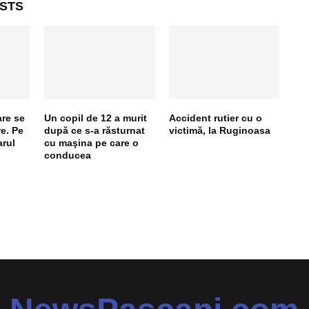
STS
are se
Un copil de 12 a murit
Accident rutier cu o
e. Pe
după ce s-a răsturnat
victimă, la Ruginoasa
arul
cu maşina pe care o
conducea