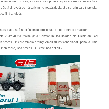
 timpul unui proces, a încercat să îl protejeze pe cel care îi abuzase fiica.
găsită vinovată de mărturie mincinoasă, declaraţia sa, prin care îl proteja
le, fiind anulată.
ru putea să îi ajute în timpul procesului pe doi dintre cei mai duri
stel Jugravu, zis „Mai­muţă“, şi Constantin Lică Bogdan, zis „Richi“, erau cei
i în procesul în care femeia a minţit. Ambii au fost condamnaţi, până la urmă,
 închisoare, însă procesul nu este încă definitiv.