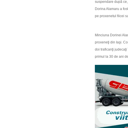
suspendare după ce, în
Dorina Alamaru a fost 
pe proxenetul fiicei sa
Minciuna Dorinei Alama
proxeneţi din Iaşi. Co
doi traficanţi judecaţ
primul la 30 de ani de