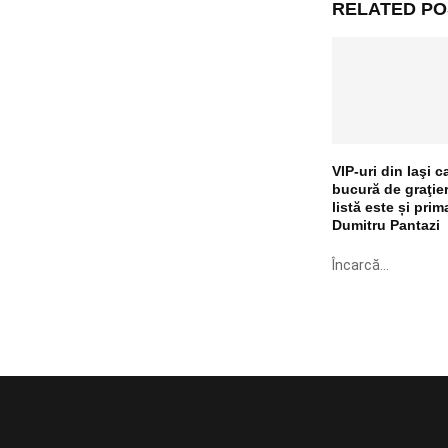
RELATED PO
VIP-uri din Iaşi c
bucură de graţier
listă este și prim
Dumitru Pantazi
Încarcă...