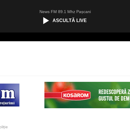
News FM 89.1 Mhz Pașcani
ASCULTĂ LIVE
oliție