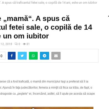
A spus că traficantul fetei sale, o copilă de 14 ani, este un om iubitor
e „mamă“. A spus că
tul fetei sale, o copilă de 14
e un om iubitor
 12, 2018
0
81
0
sese că a fost traficată, o mamă din municipiul Iaşi a preferat să îi ia
Ajunsă în faţa judecătorilor, femeia a minţit că fiica sa trăia, de fapt, o
ragoste cu „peştele“ ei, încercând, astfel, să îl ajute pe acesta să scape