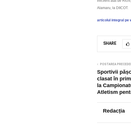
frecvent atât de Richi
Alamaru, la DIICOT.
articolul integral pe
SHARE
POSTAREA PRECEDE
Sportivii păș
clasat în prim
la Campionatu
Atletism pent
Redacția