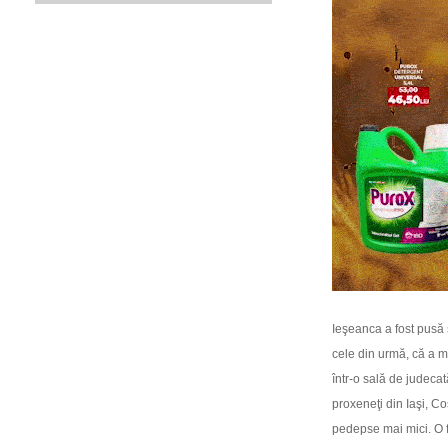
Ieşeanca a fost pusă
cele din urmă, că a m
într-o sală de judecat
proxeneţi din Iaşi, Co
pedepse mai mici. O f