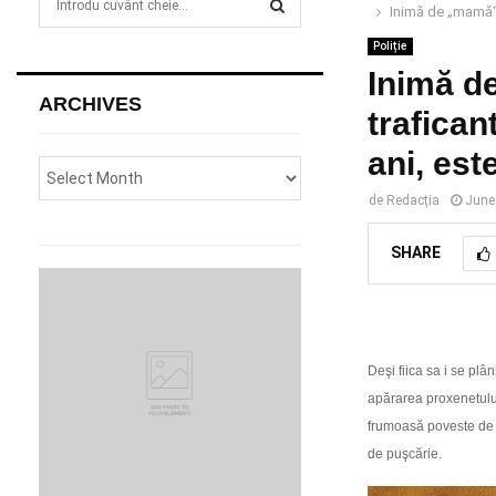
Inimă de „mamă“. 
e
a
Poliție
S
r
Inimă d
c
E
ARCHIVES
h
trafican
f
A
ani, est
o
r
R
de
Redacția
June
:
C
SHARE
H
Deşi fiica sa i se plân
apărarea proxenetului. 
frumoasă poveste de d
de puşcărie.