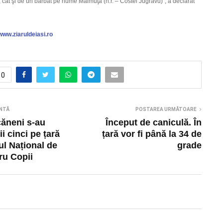
, cât şi de un bărbat pe nume Maimuţă (n.r. – Costel Jugravu)“, a declarat
 www.ziaruldeiasi.ro
0
NTĂ
POSTAREA URMĂTOARE
căneni s-au
Început de caniculă. În
ii cinci pe țară
țară vor fi până la 34 de
l Național de
grade
ru Copii