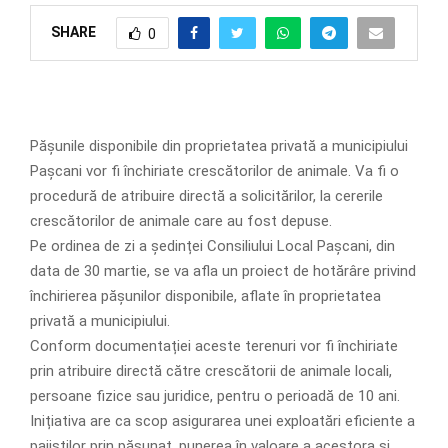
SHARE
0
Pășunile disponibile din proprietatea privată a municipiului
Pașcani vor fi închiriate crescătorilor de animale. Va fi o
procedură de atribuire directă a solicitărilor, la cererile
crescătorilor de animale care au fost depuse.
Pe ordinea de zi a ședinței Consiliului Local Pașcani, din
data de 30 martie, se va afla un proiect de hotărâre privind
închirierea pășunilor disponibile, aflate în proprietatea
privată a municipiului.
Conform documentației aceste terenuri vor fi închiriate
prin atribuire directă către crescătorii de animale locali,
persoane fizice sau juridice, pentru o perioadă de 10 ani.
Inițiativa are ca scop asigurarea unei exploatări eficiente a
pajiștilor prin pășunat, punerea în valoare a acestora și