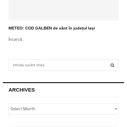
METEO: COD GALBEN de vânt în județul Iași
Încarcă...
S
e
a
S
r
c
E
ARCHIVES
h
f
A
o
r
R
:
C