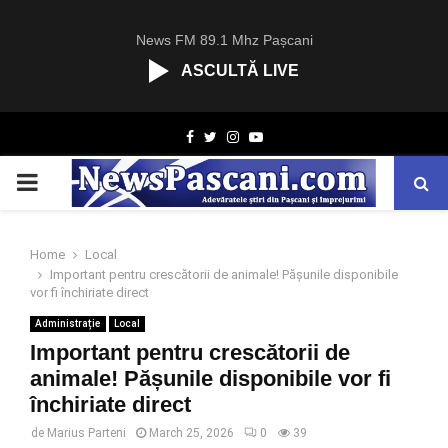
News FM 89.1 Mhz Pașcani
ASCULTĂ LIVE
R
Facebook
Twitter
Instagram
Youtube
C
A
PRIMARY
S
T
.
MENU
N
Home
Local
E
Important pentru crescătorii de animale! Pășunile disponibile
T
vor fi închiriate direct
Administrație
Local
Important pentru crescătorii de
animale! Pășunile disponibile vor fi
închiriate direct
de
Marius Parteni
March 25, 2026
0
39