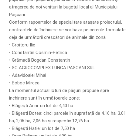
atragerea de noi venituri la bugetul local al Municipiului
Pașcani.
Conform rapoartelor de specialitate atașate proiectului,
contractele de închiriere se vor baza pe cererile formulate
deja de următorii crescători de animale din zonă:
• Croitoru Ilie
• Constantin Cosmin-Petrică
• Grămadă Bogdan Constantin
• SC AGROCOMPLEX LUNCA PASCANI SRL
• Adavidoaiei Mihai
• Boboc Mircea
La momentul actual loturi de pășuni propuse spre
închiriere sunt în următoarele zone:
• Blăgești Arini: un lot de 4,40 ha
• Blăgești Botea: cinci parcele în suprafață de 4,16 ha; 3,01
ha; 2,06 ha; 2,06 ha și respectiv 12,76 ha
• Blăgești Hatie: un lot de 7,50 ha
• Oraș Poligon: un lot de 4,00 ha