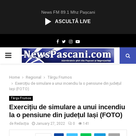
News FM 89.1 Mhz Pașcani
ASCULTĂ LIVE
R
Facebook
Twitter
Instagram
Youtube
C
A
PRIMARY
S
T
.
MENU
N
Home
Regional
Târgu Frumos
E
Exercițiu de simulare a unui incendiu la o pensiune din județul
T
Iași (FOTO)
Târgu Frumos
Exercițiu de simulare a unui incendiu
la o pensiune din județul Iași (FOTO)
de
Redacția
January 27, 2022
0
141