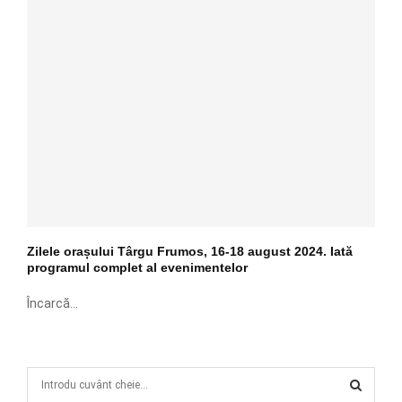
Zilele orașului Târgu Frumos, 16-18 august 2024. Iată
programul complet al evenimentelor
Încarcă...
S
e