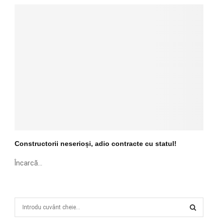
Constructorii neserioși, adio contracte cu statul!
Încarcă...
S
e