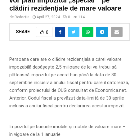
vor plăti impozitul „special ” pe
clădiri rezidenţiale de mare valoare
de
Redacția
April 27, 2024
0
114
SHARE
0
Persoana care are o clădire rezidenţială a cărei valoare
impozabilă depăşeşte 2,5 milioane de lei va trebui să
plătească impozitul pe acest bun până la data de 30
septembrie inclusiv a anului fiscal pentru care îl datorează,
conform proiectului de OUG consultat de Economica.net.
Anterior, Codul fiscal a prevăzut data-limită de 30 aprilie
inclusiv a anului fiscal pentru declararea acestui impozit.
Impozitul pe bunurile imobile și mobile de valoare mare –
în vigoare de la 1 ianuarie