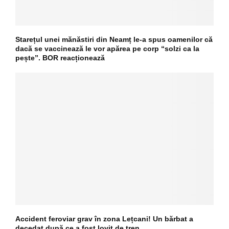
Starețul unei mănăstiri din Neamț le-a spus oamenilor că
dacă se vaccinează le vor apărea pe corp “solzi ca la
pește”. BOR reacționează
Accident feroviar grav în zona Lețcani! Un bărbat a
decedat după ce a fost lovit de tren