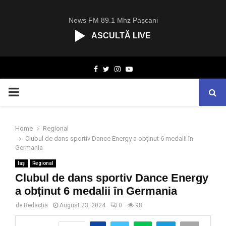
News FM 89.1 Mhz Pașcani
ASCULTĂ LIVE
R
Facebook
Twitter
Instagram
Youtube
C
A
PRIMARY
S
T
.
MENU
N
Home
Regional
E
Clubul de dans sportiv Dance Energy a obținut 6 medalii în
T
Germania
Iași
Regional
Clubul de dans sportiv Dance Energy
a obținut 6 medalii în Germania
de
Redacția
August 23, 2024
0
98