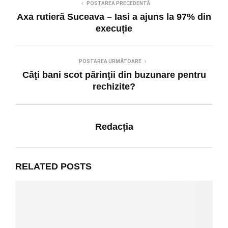
POSTAREA PRECEDENTĂ
Axa rutieră Suceava – Iasi a ajuns la 97% din
execuție
POSTAREA URMĂTOARE
Câţi bani scot părinţii din buzunare pentru
rechizite?
Redacția
RELATED POSTS