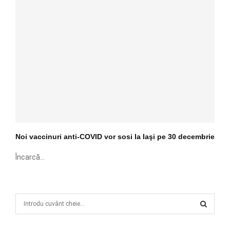
Noi vaccinuri anti-COVID vor sosi la Iaşi pe 30 decembrie
Încarcă...
S
e
a
S