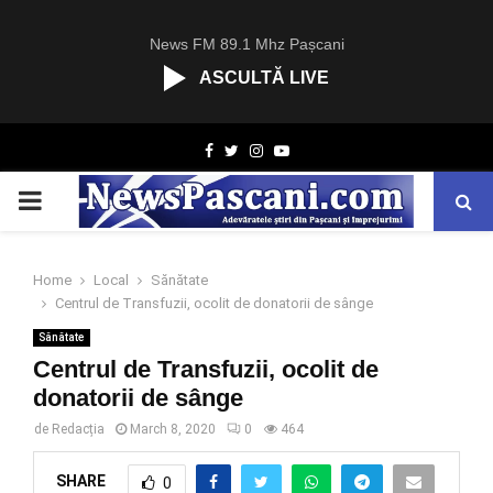
News FM 89.1 Mhz Pașcani
ASCULTĂ LIVE
R
Facebook
Twitter
Instagram
Youtube
C
A
PRIMARY
S
T
.
MENU
N
Home
Local
Sănătate
E
Centrul de Transfuzii, ocolit de donatorii de sânge
T
Sănătate
Centrul de Transfuzii, ocolit de
donatorii de sânge
de
Redacția
March 8, 2020
0
464
SHARE
0