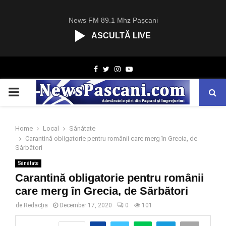
News FM 89.1 Mhz Pașcani
ASCULTĂ LIVE
R
Facebook
Twitter
Instagram
Youtube
C
A
PRIMARY
S
T
.
MENU
N
Home
Local
Sănătate
E
Carantină obligatorie pentru românii care merg în Grecia, de
T
Sărbători
Sănătate
Carantină obligatorie pentru românii
care merg în Grecia, de Sărbători
de
Redacția
December 17, 2020
0
101