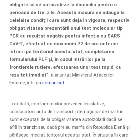
obligate să se autoizoleze la domiciliu pentru o
perioadă de trei zile. Această măsură se adaugă la
celelalte condiții care sunt deja în vigoare, respectiv
obligativitatea prezentării unui test molecular tip
PCR cu rezultat negativ pentru infecția cu SARS-
CoV-2, efectuat cu maximum 72 de ore anterior
intrării pe teritoriul acestui stat, completarea
formularului PLF și, în cazul intrărilor pe la
frontierele rutiere, efectuarea unui test rapid, cu
rezultat imediat”,
a anunțat Ministerul Afacerilor
Externe, într-un
comunicat
.
Totodată, conform noilor prevederi legislative,
conducătorii auto de transport internațional de mărfuri
sunt exceptați de la obligativitatea autoizolării dacă se
află în tranzit sau dacă preiau marfă din Republica Elenă și
părăsesc imediat teritoriul acestui stat. În situația în care