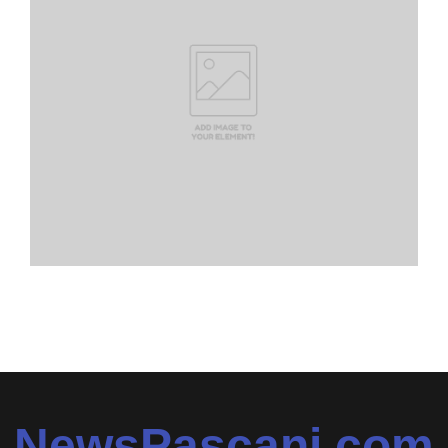
NewsPascani.com