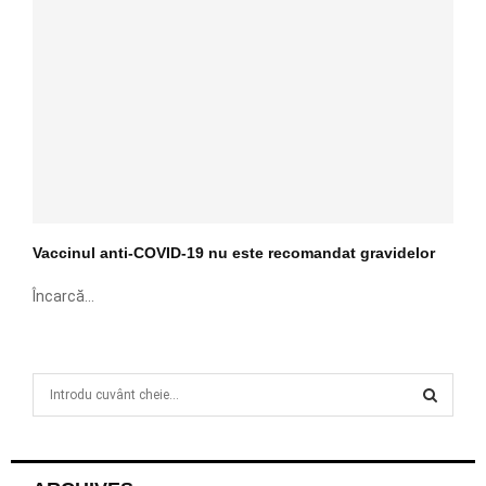
Vaccinul anti-COVID-19 nu este recomandat gravidelor
Încarcă...
S
e
a
S
r
c
E