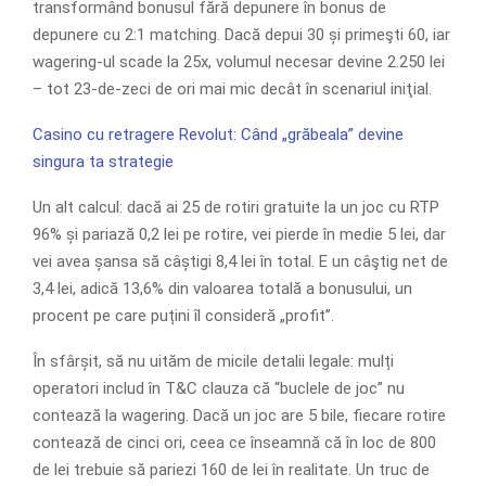
transformând bonusul fără depunere în bonus de
depunere cu 2:1 matching. Dacă depui 30 și primeşti 60, iar
wagering-ul scade la 25x, volumul necesar devine 2.250 lei
– tot 23‑de‑zeci de ori mai mic decât în scenariul iniţial.
Casino cu retragere Revolut: Când „grăbeala” devine
singura ta strategie
Un alt calcul: dacă ai 25 de rotiri gratuite la un joc cu RTP
96% și pariază 0,2 lei pe rotire, vei pierde în medie 5 lei, dar
vei avea șansa să câștigi 8,4 lei în total. E un câştig net de
3,4 lei, adică 13,6% din valoarea totală a bonusului, un
procent pe care puțini îl consideră „profit”.
În sfârșit, să nu uităm de micile detalii legale: mulți
operatori includ în T&C clauza că “buclele de joc” nu
contează la wagering. Dacă un joc are 5 bile, fiecare rotire
contează de cinci ori, ceea ce înseamnă că în loc de 800
de lei trebuie să pariezi 160 de lei în realitate. Un truc de