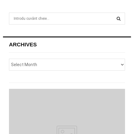
S
e
a
S
r
c
E
ARCHIVES
h
f
A
o
r
R
:
C
H