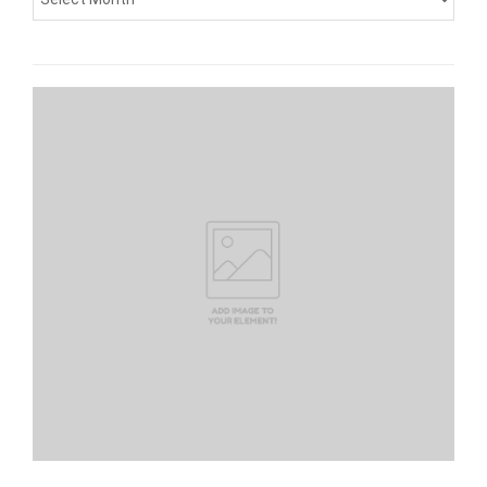
r
R
:
C
H