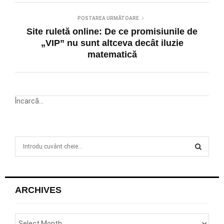
POSTAREA URMĂTOARE
Site ruletă online: De ce promisiunile de
„VIP” nu sunt altceva decât iluzie
matematică
Încarcă...
S
e
a
S
r
c
E
ARCHIVES
h
f
A
o