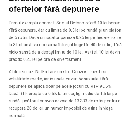
ofertelor fără depunere
Primul exemplu concret: Site‑ul Betano oferă 10 lei bonus
fără depunere, dar cu limita de 0,5 lei pe rundă și un plafon
de 5 rotiri. Dacă un jucător pariază 0,25 lei pe fiecare rotire
la Starburst, va consuma întregul buget în 40 de rotiri, fără
nicio șansă de a depăși limita de 10 lei. Astfel, 10 lei devin
practic 0,25 lei pe oră de divertisment.
Al doilea caz: NetEnt are un slot Gonzo’s Quest cu
volatilitate medie, iar în unele cazuri bonusurile fără
depunere se aplică doar pe acele jocuri cu RTP 95,5%.
Dacă RTP crește cu 0,5% la un câștig mediu de 1,5 lei pe
rundă, jucătorul ar avea nevoie de 13.333 de rotiri pentru a
recupera 20 de lei, un număr imposibil de atins în viața
normală.