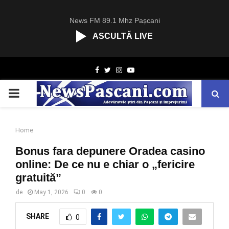
News FM 89.1 Mhz Pașcani
ASCULTĂ LIVE
R
Facebook
Twitter
Instagram
Youtube
C
A
PRIMARY
S
T
.
MENU
N
Home
E
T
Bonus fara depunere Oradea casino
online: De ce nu e chiar o „fericire
gratuită”
de
May 1, 2026
0
0
SHARE
0