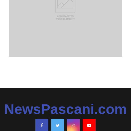
NewsPascani.com